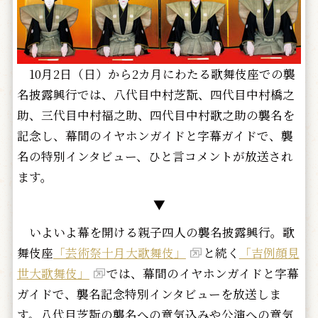
10月2日（日）から2カ月にわたる歌舞伎座での襲
名披露興行では、八代目中村芝翫、四代目中村橋之
助、三代目中村福之助、四代目中村歌之助の襲名を
記念し、幕間のイヤホンガイドと字幕ガイドで、襲
名の特別インタビュー、ひと言コメントが放送され
ます。
▼
いよいよ幕を開ける親子四人の襲名披露興行。歌
舞伎座
「芸術祭十月大歌舞伎」
と続く
「吉例顔見
世大歌舞伎」
では、幕間のイヤホンガイドと字幕
ガイドで、襲名記念特別インタビューを放送しま
す。八代目芝翫の襲名への意気込みや公演への意気