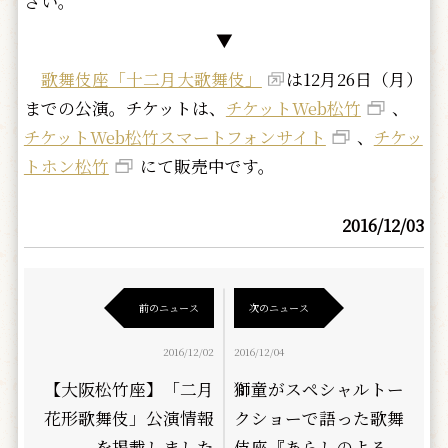
さい。
▼
歌舞伎座「十二月大歌舞伎」
は12月26日（月）
までの公演。チケットは、
チケットWeb松竹
、
チケットWeb松竹スマートフォンサイト
、
チケッ
トホン松竹
にて販売中です。
2016/12/03
前のニュース
次のニュース
2016/12/02
2016/12/04
【大阪松竹座】「二月
獅童がスペシャルトー
花形歌舞伎」公演情報
クショーで語った歌舞
を掲載しました
伎座『あらしのよる