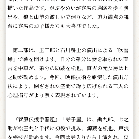
描いた作品です。がぶやめいが客席の通路を歩く演
出や、狼と山羊の激しい立廻りなど、迫力満点の舞
台に客席のお子様たちも大喜びでした。
第二部は、玉三郎と石川耕士の演出による『吹雪
峠』で幕を開けます。自分の弟分に妻を取られた直
吉を中車が、弟分の助蔵を松也、直吉の元女房は七
之助が勤めます。今回、映像技術を駆使した演出方
法により、閉ざされた空間で繰り広げられる三人の
心理描写がより濃く表現されています。
『菅原伝授手習鑑』「寺子屋」は、勘九郎、七之
助が松王丸と千代に初役で挑み、源蔵を松也、戸浪
を梅枝が勤めます。今回は寺入りから上演され、忠