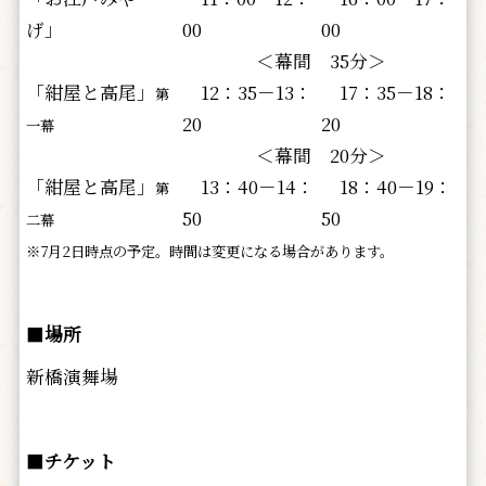
げ」
00
00
＜幕間 35分＞
「紺屋と高尾」
12：35－13：
17：35－18：
第
20
20
一幕
＜幕間 20分＞
「紺屋と高尾」
13：40－14：
18：40－19：
第
50
50
二幕
※7月2日時点の予定。時間は変更になる場合があります。
■
場所
新橋演舞場
■
チケット