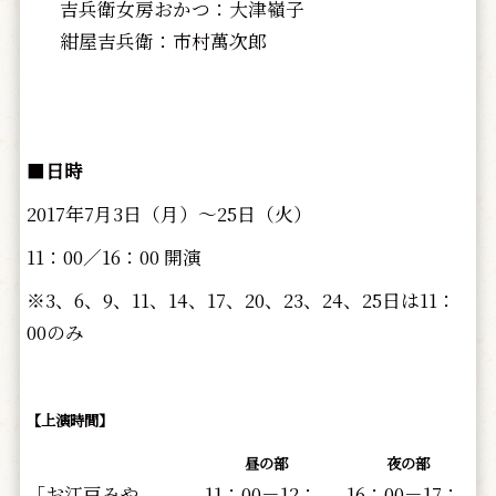
吉兵衛女房おかつ：大津嶺子
紺屋吉兵衛：市村萬次郎
■
日時
2017年7月3日（月）～25日（火）
11：00／16：00 開演
※3、6、9、11、14、17、20、23、24、25日は11：
00のみ
【上演時間】
昼の部
夜の部
「お江戸みや
11：00－12：
16：00－17：