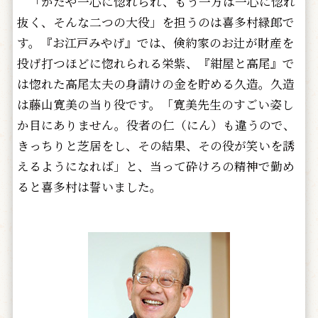
「かたや一心に惚れられ、もう一方は一心に惚れ
抜く、そんな二つの大役」を担うのは喜多村緑郎で
す。『お江戸みやげ』では、倹約家のお辻が財産を
投げ打つほどに惚れられる栄紫、『紺屋と高尾』で
は惚れた高尾太夫の身請けの金を貯める久造。久造
は藤山寛美の当り役です。「寛美先生のすごい姿し
か目にありません。役者の仁（にん）も違うので、
きっちりと芝居をし、その結果、その役が笑いを誘
えるようになれば」と、当って砕けろの精神で勤め
ると喜多村は誓いました。