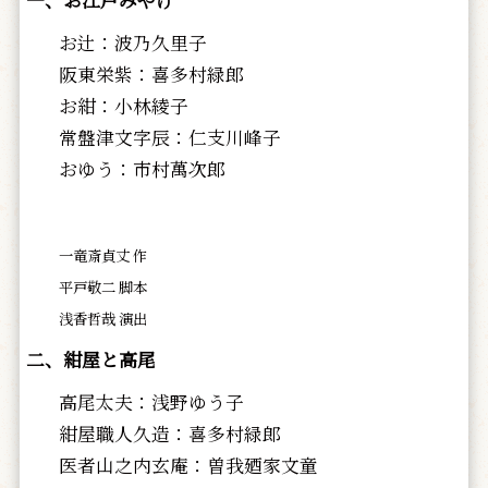
一、お江戸みやげ
お辻：波乃久里子
阪東栄紫：喜多村緑郎
お紺：小林綾子
常盤津文字辰：仁支川峰子
おゆう：市村萬次郎
一竜斎貞丈 作
平戸敬二 脚本
浅香哲哉 演出
二、紺屋と高尾
高尾太夫：浅野ゆう子
紺屋職人久造：喜多村緑郎
医者山之内玄庵：曽我廼家文童