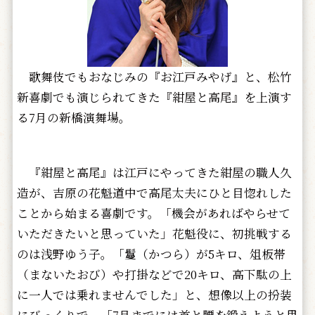
歌舞伎でもおなじみの『お江戸みやげ』と、松竹
新喜劇でも演じられてきた『紺屋と高尾』を上演す
る7月の新橋演舞場。
『紺屋と高尾』は江戸にやってきた紺屋の職人久
造が、吉原の花魁道中で高尾太夫にひと目惚れした
ことから始まる喜劇です。「機会があればやらせて
いただきたいと思っていた」花魁役に、初挑戦する
のは浅野ゆう子。「鬘（かつら）が5キロ、俎板帯
（まないたおび）や打掛などで20キロ、高下駄の上
に一人では乗れませんでした」と、想像以上の扮装