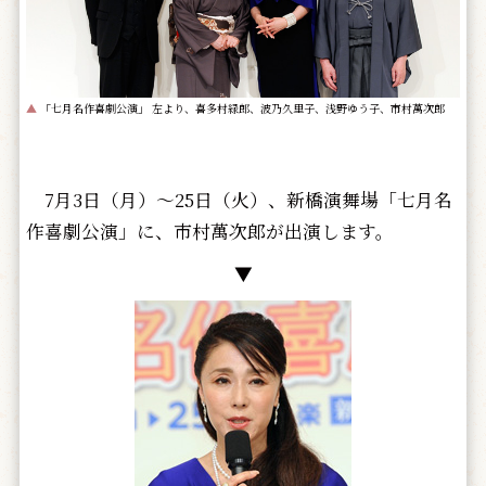
▲
「七月名作喜劇公演」 左より、喜多村緑郎、波乃久里子、浅野ゆう子、市村萬次郎
7月3日（月）～25日（火）、新橋演舞場「七月名
作喜劇公演」に、市村萬次郎が出演します。
▼