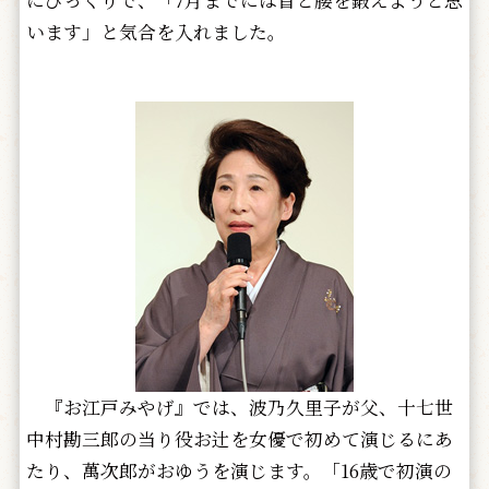
にびっくりで、「7月までには首と腰を鍛えようと思
います」と気合を入れました。
『お江戸みやげ』では、波乃久里子が父、十七世
中村勘三郎の当り役お辻を女優で初めて演じるにあ
たり、萬次郎がおゆうを演じます。「16歳で初演の