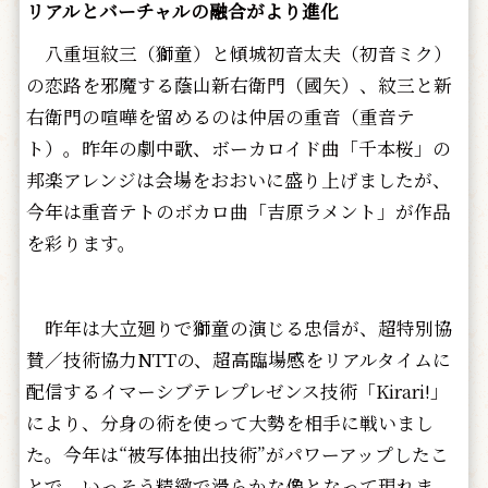
リアルとバーチャルの融合がより進化
八重垣紋三（獅童）と傾城初音太夫（初音ミク）
の恋路を邪魔する蔭山新右衛門（國矢）、紋三と新
右衛門の喧嘩を留めるのは仲居の重音（重音テ
ト）。昨年の劇中歌、ボーカロイド曲「千本桜」の
邦楽アレンジは会場をおおいに盛り上げましたが、
今年は重音テトのボカロ曲「吉原ラメント」が作品
を彩ります。
昨年は大立廻りで獅童の演じる忠信が、超特別協
賛／技術協力NTTの、超高臨場感をリアルタイムに
配信するイマーシブテレプレゼンス技術「Kirari!」
により、分身の術を使って大勢を相手に戦いまし
た。今年は“被写体抽出技術”がパワーアップしたこ
とで、いっそう精緻で滑らかな像となって現れま