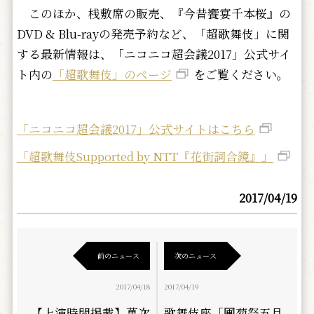
このほか、桟敷席の販売、『今昔饗宴千本桜』の
DVD & Blu-rayの発売予約など、「超歌舞伎」に関
する最新情報は、「ニコニコ超会議2017」公式サイ
ト内の
「超歌舞伎」のページ
をご覧ください。
「ニコニコ超会議2017」公式サイトはこちら
「超歌舞伎Supported by NTT『花街詞合鏡』」
2017/04/19
前のニュース
次のニュース
2017/04/18
2017/04/19
【上演時間掲載】萬次
歌舞伎座「團菊祭五月