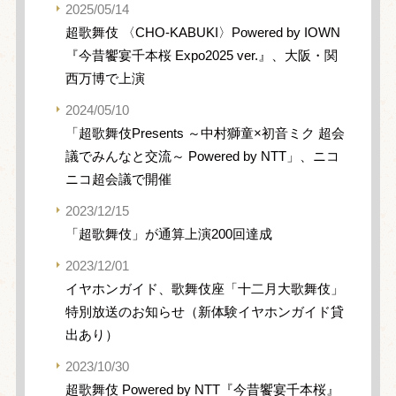
2025/05/14
超歌舞伎 〈CHO-KABUKI〉Powered by IOWN
『今昔饗宴千本桜 Expo2025 ver.』、大阪・関
西万博で上演
2024/05/10
「超歌舞伎Presents ～中村獅童×初音ミク 超会
議でみんなと交流～ Powered by NTT」、ニコ
ニコ超会議で開催
2023/12/15
「超歌舞伎」が通算上演200回達成
2023/12/01
イヤホンガイド、歌舞伎座「十二月大歌舞伎」
特別放送のお知らせ（新体験イヤホンガイド貸
出あり）
2023/10/30
超歌舞伎 Powered by NTT『今昔饗宴千本桜』