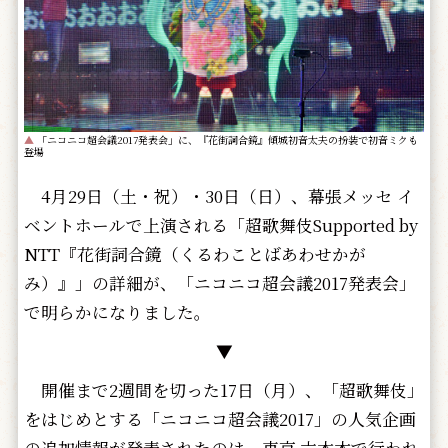
▲
「ニコニコ超会議2017発表会」に、『花街詞合鏡』傾城初音太夫の扮装で初音ミクも
登場
4月29日（土・祝）・30日（日）、幕張メッセ イ
ベントホールで上演される「超歌舞伎Supported by
NTT『花街詞合鏡（くるわことばあわせかが
み）』」の詳細が、「ニコニコ超会議2017発表会」
で明らかになりました。
▼
開催まで2週間を切った17日（月）、「超歌舞伎」
をはじめとする「ニコニコ超会議2017」の人気企画
の追加情報が発表されたのは、東京 六本木で行われ