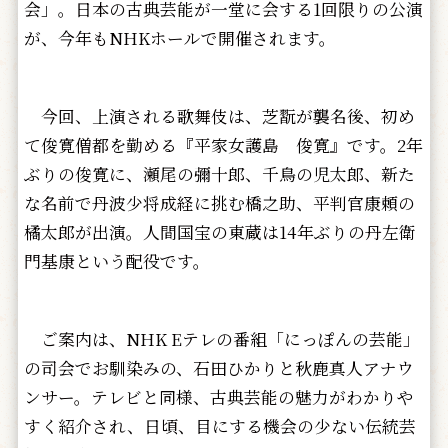
会」。日本の古典芸能が一堂に会する1回限りの公演
が、今年もNHKホールで開催されます。
今回、上演される歌舞伎は、芝翫が襲名後、初め
て俊寛僧都を勤める『平家女護島 俊寛』です。2年
ぶりの俊寛に、瀬尾の彌十郎、千鳥の児太郎、新た
な名前で丹波少将成経に挑む橋之助、平判官康頼の
橘太郎が出演。人間国宝の東蔵は14年ぶりの丹左衛
門基康という配役です。
ご案内は、NHK Eテレの番組「にっぽんの芸能」
の司会でお馴染みの、石田ひかりと秋鹿真人アナウ
ンサー。テレビと同様、古典芸能の魅力がわかりや
すく紹介され、日頃、目にする機会の少ない伝統芸