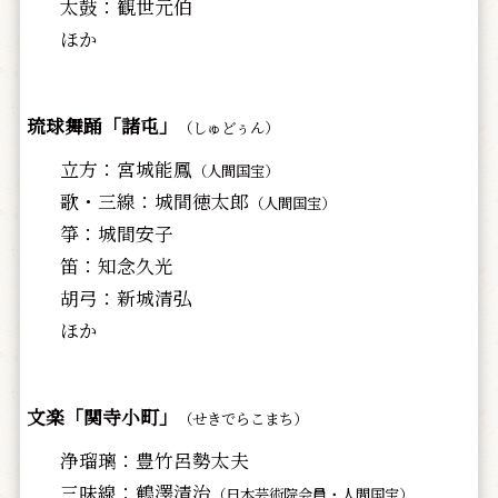
太鼓：観世元伯
ほか
琉球舞踊「諸屯」
（しゅどぅん）
立方：宮城能鳳
（人間国宝）
歌・三線：城間徳太郎
（人間国宝）
箏：城間安子
笛：知念久光
胡弓：新城清弘
ほか
文楽「関寺小町」
（せきでらこまち）
浄瑠璃：豊竹呂勢太夫
三味線：鶴澤清治
（日本芸術院会員・人間国宝）