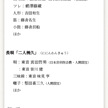
ツレ：鶴澤藤蔵
人形：吉田和生
笛：藤舎名生
小鼓：藤舎呂船
ほか
長唄「二人椀久」
（ににんわんきゅう）
唄：東音 宮田哲男
（日本芸術院会員・人間国宝）
：東音 皆川 健
三味線：東音 味見 亨
囃子：堅田喜三久
（人間国宝）
ほか