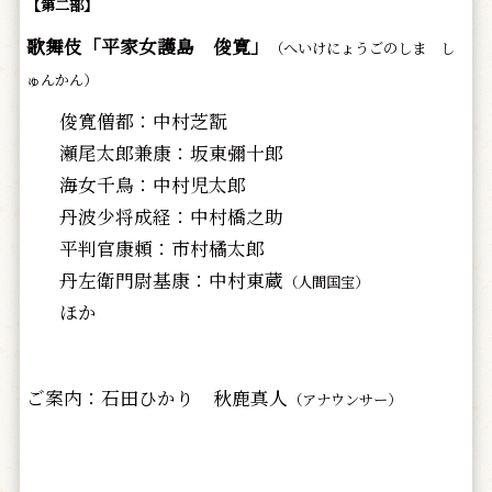
【第二部】
歌舞伎「平家女護島 俊寛」
（へいけにょうごのしま し
ゅんかん）
俊寛僧都：中村芝翫
瀬尾太郎兼康：坂東彌十郎
海女千鳥：中村児太郎
丹波少将成経：中村橋之助
平判官康頼：市村橘太郎
丹左衛門尉基康：中村東蔵
（人間国宝）
ほか
ご案内：石田ひかり 秋鹿真人
（アナウンサー）