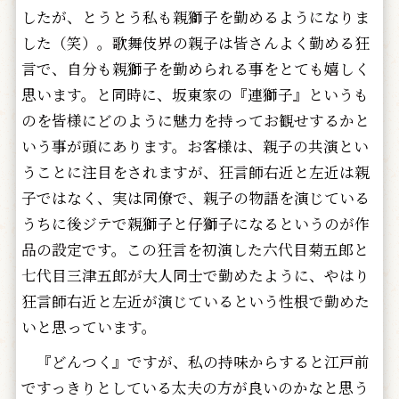
したが、とうとう私も親獅子を勤めるようになりま
した（笑）。歌舞伎界の親子は皆さんよく勤める狂
言で、自分も親獅子を勤められる事をとても嬉しく
思います。と同時に、坂東家の『連獅子』というも
のを皆様にどのように魅力を持ってお観せするかと
いう事が頭にあります。お客様は、親子の共演とい
うことに注目をされますが、狂言師右近と左近は親
子ではなく、実は同僚で、親子の物語を演じている
うちに後ジテで親獅子と仔獅子になるというのが作
品の設定です。この狂言を初演した六代目菊五郎と
七代目三津五郎が大人同士で勤めたように、やはり
狂言師右近と左近が演じているという性根で勤めた
いと思っています。
『どんつく』ですが、私の持味からすると江戸前
ですっきりとしている太夫の方が良いのかなと思う