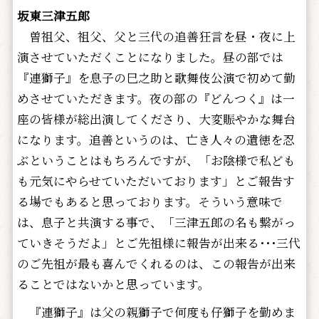
坂東三津五郎
曽祖父、祖父、父と三代の追善狂言を昼・夜に上
演させていただくことになりました。昼の部では
『連獅子』を息子の巳之助と歌舞伎公演で初めて勤
めさせていただきます。夜の部の『どんつく』は一
座の皆様が総出演してくださり、大変賑やかな舞台
になります。追善というのは、亡き人々の遺徳を忍
ぶということはもちろんですが、「お陰様で私ども
も元気にやらせていただいております」とご報告す
る場でもあると思っております。そういう意味で
は、息子と共演する事で、「三津五郎の名も繋がっ
ていきそうだよ」とご先祖様に報告が出来る･･･三代
のご先祖が最も喜んでくれるのは、この報告が出来
ることではないかと思っています。
『連獅子』は父の親獅子で何度も仔獅子を勤めま