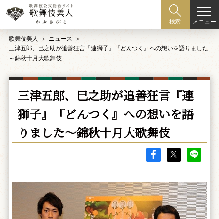
メニュー
検索
歌舞伎美人
ニュース
三津五郎、巳之助が追善狂言『連獅子』『どんつく』への想いを語りました
～錦秋十月大歌舞伎
三津五郎、巳之助が追善狂言『連
獅子』『どんつく』への想いを語
りました～錦秋十月大歌舞伎