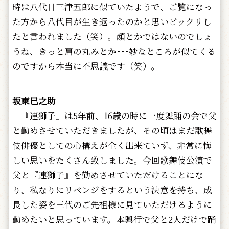
時は八代目三津五郎に似ていたようで、ご覧になっ
た方から八代目が生き返ったのかと思いビックリし
たと言われました（笑）。顔とかではないのでしょ
うね、きっと肩の丸みとか･･･妙なところが似てくる
のですから本当に不思議です（笑）。
坂東巳之助
『連獅子』は5年前、16歳の時に一度舞踊の会で父
と勤めさせていただきましたが、その頃はまだ歌舞
伎俳優としての心構えが全く出来ていず、非常に悔
しい思いをたくさん致しました。今回歌舞伎公演で
父と『連獅子』を勤めさせていただけることにな
り、私なりにリベンジをするという決意を持ち、成
長した姿を三代のご先祖様に見ていただけるように
勤めたいと思っています。本興行で父と2人だけで踊