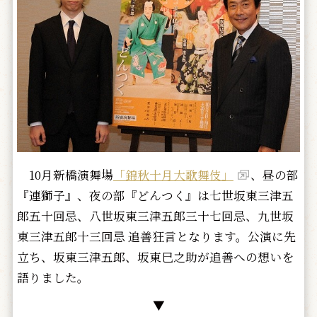
10月新橋演舞場
「錦秋十月大歌舞伎」
、昼の部
『連獅子』、夜の部『どんつく』は七世坂東三津五
郎五十回忌、八世坂東三津五郎三十七回忌、九世坂
東三津五郎十三回忌 追善狂言となります。公演に先
立ち、坂東三津五郎、坂東巳之助が追善への想いを
語りました。
▼