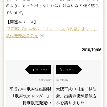
のより、もっと出さなければいけないなと強く感じ
ています。
【関連ニュース】
幸四郎 『カエサル －「ローマ人の物語」より－』
製作発表記者会見
2010/10/06
前のニュース
次のニュース
2010/10/05
2010/10/08
平成23年 歌舞伎座謹製
大阪平成中村座「試演
「歌舞伎カレンダー」
会」出演俳優が意気込
特別限定発売中
みを語りました