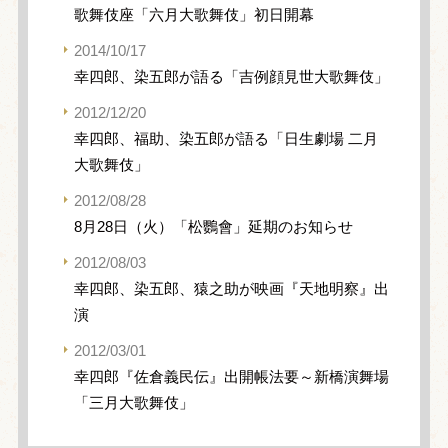
歌舞伎座「六月大歌舞伎」初日開幕
2014/10/17
幸四郎、染五郎が語る「吉例顔見世大歌舞伎」
2012/12/20
幸四郎、福助、染五郎が語る「日生劇場 二月
大歌舞伎」
2012/08/28
8月28日（火）「松鸚會」延期のお知らせ
2012/08/03
幸四郎、染五郎、猿之助が映画『天地明察』出
演
2012/03/01
幸四郎『佐倉義民伝』出開帳法要～新橋演舞場
「三月大歌舞伎」