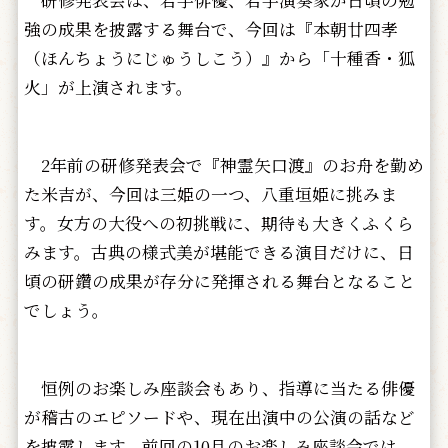
研修発表会は、若手俳優、若手演奏家が日頃の勉
強の成果を披露する舞台で、今回は『本朝廿四孝
（ほんちょうにじゅうしこう）』から「十種香・狐
火」が上演されます。
2年前の研修発表会で『神霊矢口渡』のお舟を勤め
た米吉が、今回は三姫の一つ、八重垣姫に挑みま
す。女方の大役への初挑戦に、期待も大きくふくら
みます。古典の様式美が堪能できる演目だけに、日
頃の研鑽の成果が存分に発揮される舞台となること
でしょう。
恒例のお楽しみ座談会もあり、指導に当たる俳優
が稽古のエピソードや、現在出演中の公演の話など
を披露します。前回の10月のお楽しみ座談会では、