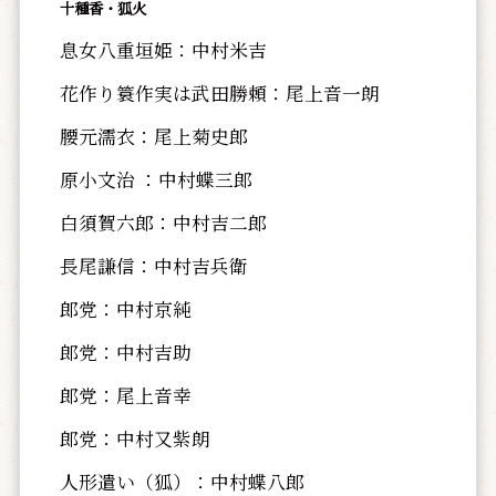
十種香・狐火
息女八重垣姫：中村米吉
花作り簑作実は武田勝頼：尾上音一朗
腰元濡衣：尾上菊史郎
原小文治 ：中村蝶三郎
白須賀六郎：中村吉二郎
長尾謙信：中村吉兵衛
郎党：中村京純
郎党：中村吉助
郎党：尾上音幸
郎党：中村又紫朗
人形遣い（狐）：中村蝶八郎