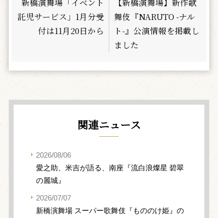
新橋演舞場「イベント
【新橋演舞場】新作歌
託児サービス」1月分受
舞伎『NARUTO -ナル
付は11月20日から
ト-』公演情報を掲載し
ました
関連ニュース
2026/08/06
愛之助、米吉が語る、南座『流白浪燦星 碧翠
の麗城』
2026/07/07
新橋演舞場 スーパー歌舞伎『もののけ姫』の