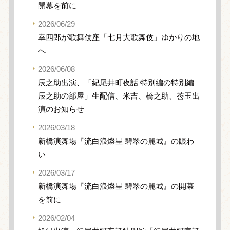
開幕を前に
2026/06/29
幸四郎が歌舞伎座「七月大歌舞伎」ゆかりの地
へ
2026/06/08
辰之助出演、「紀尾井町夜話 特別編の特別編
辰之助の部屋」生配信、米吉、橋之助、莟玉出
演のお知らせ
2026/03/18
新橋演舞場『流白浪燦星 碧翠の麗城』の賑わ
い
2026/03/17
新橋演舞場『流白浪燦星 碧翠の麗城』の開幕
を前に
2026/02/04