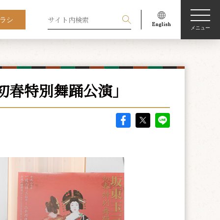
ラシ
メニュー
初春特別舞踊公演」