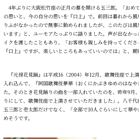
4年ぶりに大阪松竹座の正月の幕を開ける玉三郎。「おめ
の思いと、今の自分の思いを『口上』で。前回は暮れから風
りふがなかったので無事に勤められましたが、このたびは風
います」と、ユーモアたっぷりに語りました。声が出なかっ
イクを渡したこともあり、「お客様も親しみを持ってくださ
『口上』ですが、楽しいところもあっていいのでは」と、期
『元禄花見踊』は平成16（2004）年12月、歌舞伎座で
入れ込んで、『阿国歌舞伎夢華（おくにかぶきゆめのはなや
た。そのとき花見踊りの曲を一部入れていたのを、昨年9月
りにして、歌舞伎座で上演させていただきました」。八千代
玉三郎と壱太郎だけでなく、「全部で10人ぐらいにして華
めそうです。