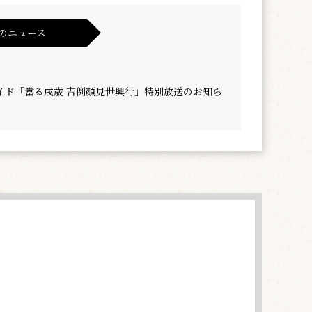
のニュース
イド「當る戌歳 吉例顔見世興行」特別放送のお知ら