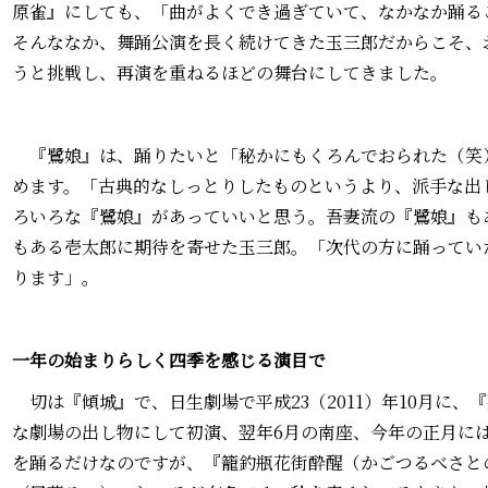
原雀』にしても、「曲がよくでき過ぎていて、なかなか踊る
そんななか、舞踊公演を長く続けてきた玉三郎だからこそ、
うと挑戦し、再演を重ねるほどの舞台にしてきました。
『鷺娘』は、踊りたいと「秘かにもくろんでおられた（笑
めます。「古典的なしっとりしたものというより、派手な出
ろいろな『鷺娘』があっていいと思う。吾妻流の『鷺娘』も
もある壱太郎に期待を寄せた玉三郎。「次代の方に踊ってい
ります」。
一年の始まりらしく四季を感じる演目で
切は『傾城』で、日生劇場で平成23（2011）年10月に、
な劇場の出し物にして初演、翌年6月の南座、今年の正月に
を踊るだけなのですが、『籠釣瓶花街酔醒（かごつるべさと