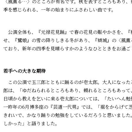
〈風薫る…〉のところが有名です。秋を表すところもあり、
季を感じられる、一年の始まりにふさわしい曲です。
公演全体も、『元禄花見踊』で春の花見の賑やかさを、『
せ、『鷺娘』の雪の降りしきる冬があり、『傾城』の〈風薫
ており、新年の四季を見晴らすかのようなひとときをお過ご
若手への大きな期待
この公演で玉三郎とともに踊るのが壱太郎。大人になった
郎は、「ゆだねられるところもあり、頼れるところもあって
日頃から教えを乞いに来る壱太郎については、「たいへん勉
一昨年の6月博多座の『芸道一代男』では、「裾をからげて
きれいで、かなり踊りの勉強をしているだろうと思いました
しかった」と語りました。