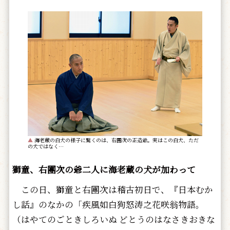
▲
海老蔵の白犬の様子に驚くのは、右團次の正造爺。実はこの白犬、ただ
の犬ではなく…
獅童、右團次の爺二人に海老蔵の犬が加わって
この日、獅童と右團次は稽古初日で、『日本むか
し話』のなかの「疾風如白狗怒涛之花咲翁物語。
（はやてのごときしろいぬ どとうのはなさきおきな