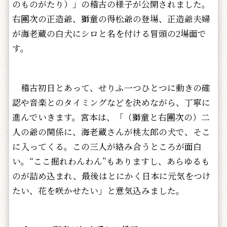
のものがたり）」の稽古の様子が公開されました。
右團次の正造爺、獅童の得松爺の登場、正造爺夫婦
が海老蔵の白犬にシロと名を付ける冒頭の2場面で
す。
稽古初日とあって、せりふ一つひとつに動きの確
認や音楽とのタイミングなどを決めながら、丁寧に
進んでいきます。宮本は、「（獅童と右團次の）二
人の爺の関係に、海老蔵さんが桃太郎の犬で、そこ
に入ってくる。この三人が絡み合うところが面白
い。“ここ掘れわんわん”もありますし、あらゆるも
のが詰め込まれ、最後はとにかく日本に元気をつけ
たい、花を咲かせたい」と意気込みました。