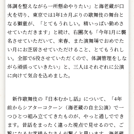
体調を整えながら一所懸命やりたい」と海老蔵が口
火を切り、東京では1年1カ月ぶりの歌舞伎の舞台と
なる獅童が、「とてもうれしい。精いっぱい勤めさ
せていただきます」と続け、右團次も「今年1月に襲
名させていただいて、来春、また演舞場でおめでた
い月にお芝居させていただけること、とてもうれし
い。全部で6役させていただくので、体調管理をしな
がら頑張っていきたい」と、三人はそれぞれに公演
に向けて気合を込めました。
新作歌舞伎の『日本むかし話』について、「4年
前からシアターコクーン（海老蔵の自主公演）で一
つひとつ組み立ててきたものが、やっと通しででき
ます。昔話をまったく違った視点で見せるので、ご
覧になるお客様みなさんが驚くと思います。海老蔵