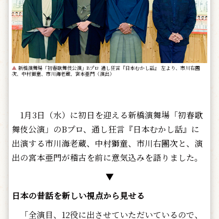
▲
新橋演舞場「初春歌舞伎公演」Bプロ 通し狂言『日本むかし話』 左より、市川右團
次、中村獅童、市川海老蔵、宮本亜門（演出）
1月3日（水）に初日を迎える新橋演舞場「初春歌
舞伎公演」のBプロ、通し狂言『日本むかし話』に
出演する市川海老蔵、中村獅童、市川右團次と、演
出の宮本亜門が稽古を前に意気込みを語りました。
▼
日本の昔話を新しい視点から見せる
「全演目、12役に出させていただいているので、