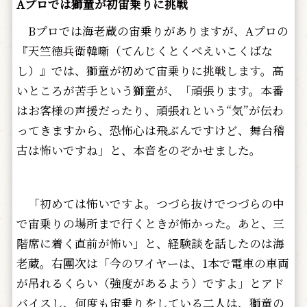
Aプロでは獅童が初宙乗りに挑戦
Bプロでは海老蔵の宙乗りがありますが、Aプロの
『天竺徳兵衛韓噺（てんじくとくべえいこくばな
し）』では、獅童が初めて宙乗りに挑戦します。高
いところが苦手という獅童が、「頑張ります。本番
はお客様の声援だったり、頑張れという“気”が伝わ
ってきますから、恐怖心は飛ぶんですけど、舞台稽
古は怖いですね」と、本音をのぞかせました。
「初めては怖いですよ。つづら抜けでつづらの中
で宙乗りの場所まで行くときが怖かった。あと、三
階席に着く直前が怖い」と、経験談を話したのは海
老蔵。右團次は「今のワイヤーは、1本で電車の車両
が吊れるくらい（強度があるよう）ですよ」とアド
バイスし、何度も宙乗りをしている二人は、獅童の