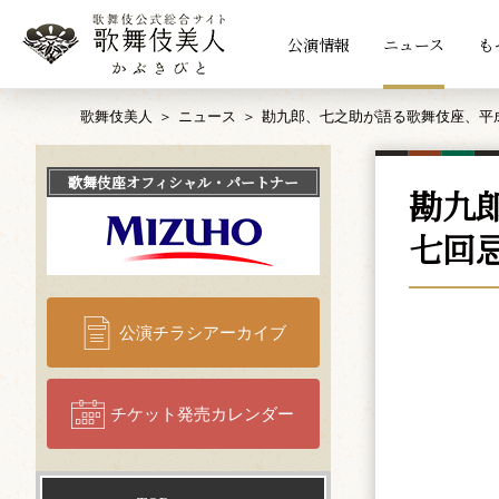
公演情報
ニュース
も
歌舞伎美人
ニュース
勘九郎、七之助が語る歌舞伎座、平
歌舞伎座
オフィシャル・パートナー
勘九
七回
公演チラシアーカイブ
チケット発売カレンダー