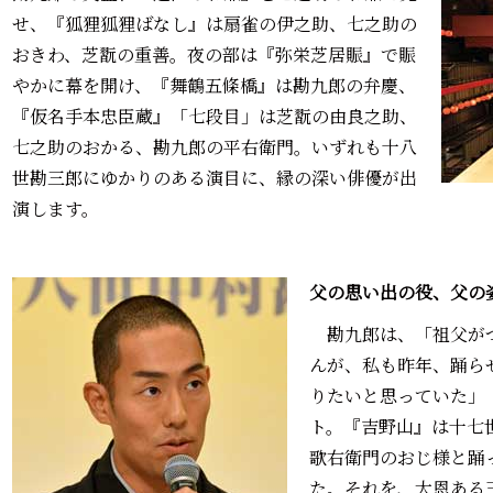
せ、『狐狸狐狸ばなし』は扇雀の伊之助、七之助の
おきわ、芝翫の重善。夜の部は『弥栄芝居賑』で賑
やかに幕を開け、『舞鶴五條橋』は勘九郎の弁慶、
『仮名手本忠臣蔵』「七段目」は芝翫の由良之助、
七之助のおかる、勘九郎の平右衛門。いずれも十八
世勘三郎にゆかりのある演目に、縁の深い俳優が出
演します。
父の思い出の役、父の
勘九郎は、「祖父がつ
んが、私も昨年、踊ら
りたいと思っていた」
ト。『吉野山』は十七
歌右衛門のおじ様と踊
た。それを、大恩ある