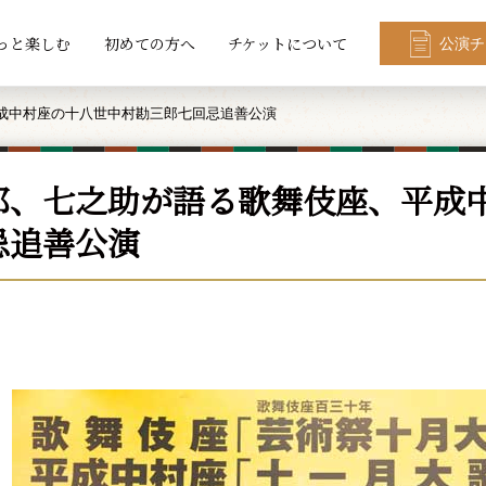
っと楽しむ
初めての方へ
チケットについて
公演チ
成中村座の十八世中村勘三郎七回忌追善公演
郎、七之助が語る歌舞伎座、平成
忌追善公演