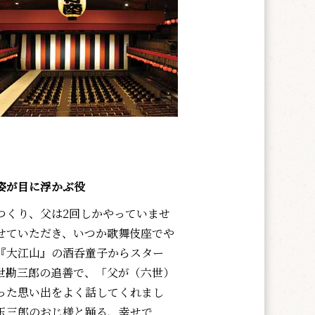
姿が目に浮かぶ役
くり、父は2回しかやっていませ
せていただき、いつか歌舞伎座でや
『大江山』の酒呑童子からスター
世勘三郎の追善で、「父が（六世）
った思い出をよく話してくれまし
玉三郎のおじ様と踊る、幸せで