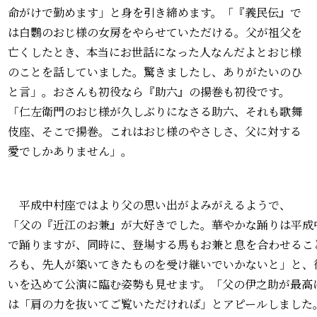
命がけで勤めます」と身を引き締めます。「『義民伝』で
は白鸚のおじ様の女房をやらせていただける。父が祖父を
亡くしたとき、本当にお世話になった人なんだよとおじ様
のことを話していました。驚きましたし、ありがたいのひ
と言」。おさんも初役なら『助六』の揚巻も初役です。
「仁左衛門のおじ様が久しぶりになさる助六、それも歌舞
伎座、そこで揚巻。これはおじ様のやさしさ、父に対する
愛でしかありません」。
平成中村座ではより父の思い出がよみがえるようで、
「父の『近江のお兼』が大好きでした。華やかな踊りは平成
で踊りますが、同時に、登場する馬もお兼と息を合わせるこ
ろも、先人が築いてきたものを受け継いでいかないと」と、
いを込めて公演に臨む姿勢も見せます。「父の伊之助が最高
は「肩の力を抜いてご覧いただければ」とアピールしました