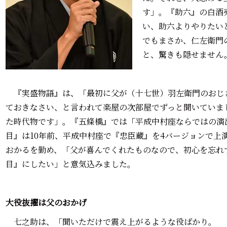
す」。『助六』の白酒
い、助六よりやりたい
でもまさか、仁左衛門
と、驚きも隠せません
『実盛物語』は、「最初に父が（十七世）羽左衛門のおじ
ておきなさい、と言われて楽屋の次部屋でずっと聞いていま
た時代物です」。『五條橋』では「平成中村座ならではの演
目』は10年前、平成中村座で『忠臣蔵』を4バージョンで上
おかるを勤め、「父が喜んでくれたものなので、初心を忘れ
目』にしたい」と意気込みました。
大役抜擢は父のおかげ
七之助は、「聞いただけで震え上がるような役ばかり。