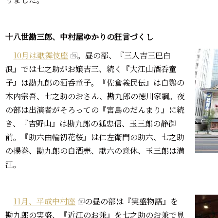
十八世勘三郎、中村屋ゆかりの狂言づくし
10月は歌舞伎座
。昼の部、『三人吉三巴白
浪』では七之助がお嬢吉三、続く『大江山酒呑童
子』は勘九郎の酒呑童子。『佐倉義民伝』は白鸚の
木内宗吾、七之助のおさん、勘九郎の徳川家綱。夜
の部は出演者がそろっての『宮島のだんまり』に続
き、『吉野山』は勘九郎の狐忠信、玉三郎の静御
前。『助六曲輪初花桜』は仁左衛門の助六、七之助
の揚巻、勘九郎の白酒売、歌六の意休、玉三郎は満
江。
11月、平成中村座
の昼の部は『実盛物語』を
勘九郎の実盛、『近江のお兼』を七之助のお兼で見