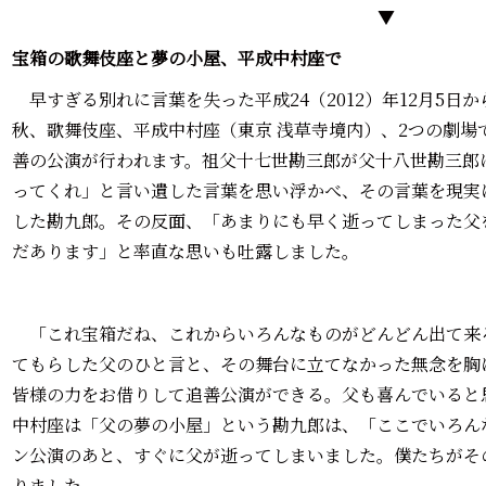
▼
宝箱の歌舞伎座と夢の小屋、平成中村座で
早すぎる別れに言葉を失った平成24（2012）年12月5日
秋、歌舞伎座、平成中村座（東京 浅草寺境内）、2つの劇場
善の公演が行われます。祖父十七世勘三郎が父十八世勘三郎
ってくれ」と言い遺した言葉を思い浮かべ、その言葉を現実
した勘九郎。その反面、「あまりにも早く逝ってしまった父
だあります」と率直な思いも吐露しました。
「これ宝箱だね、これからいろんなものがどんどん出て来
てもらした父のひと言と、その舞台に立てなかった無念を胸
皆様の力をお借りして追善公演ができる。父も喜んでいると
中村座は「父の夢の小屋」という勘九郎は、「ここでいろん
ン公演のあと、すぐに父が逝ってしまいました。僕たちがそ
りました。