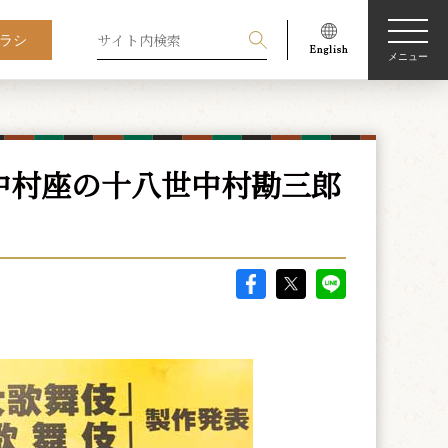
ラシ
メニュー
中村座の十八世中村勘三郎