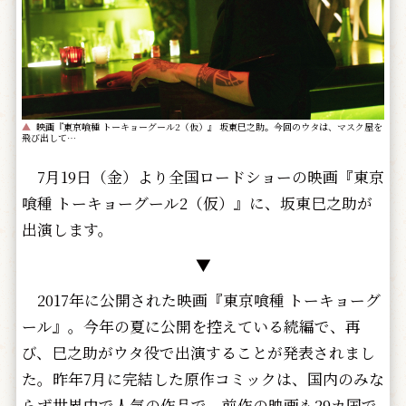
▲
映画『東京喰種 トーキョーグール2（仮）』 坂東巳之助。今回のウタは、マスク屋を
飛び出して…
7月19日（金）より全国ロードショーの映画『東京
喰種 トーキョーグール2（仮）』に、坂東巳之助が
出演します。
▼
2017年に公開された映画『東京喰種 トーキョーグ
ール』。今年の夏に公開を控えている続編で、再
び、巳之助がウタ役で出演することが発表されまし
た。昨年7月に完結した原作コミックは、国内のみな
らず世界中で人気の作品で、前作の映画も29カ国で