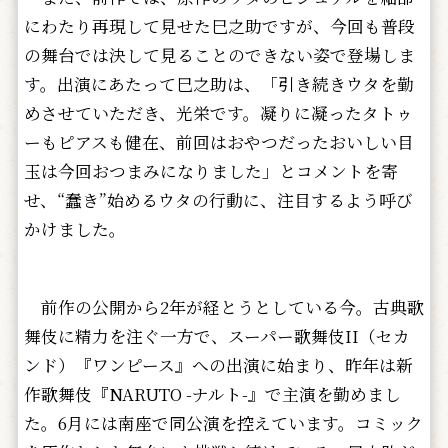
にわたり再現して見せた巳之助ですが、今回も普段
の舞台では決して見ることのできない姿で登場しま
す。出演にあたって巳之助は、「引き続きウタを勤
めさせていただき、光栄です。凝りに凝ったタトゥ
ーもピアスも健在、前回はおやつだったおいしい目
玉は今回おつまみになりました」とコメントを寄
せ、“蠢き”始めるウタの行動に、注目するよう呼び
かけました。
前作の公開から2年が経とうとしている今。古典歌
舞伎に精力を注ぐ一方で、スーパー歌舞伎II（セカ
ンド）『ワンピース』への出演に始まり、昨年は新
作歌舞伎『NARUTO -ナルト-』で主演を勤めまし
た。6月には南座で同公演を控えています。コミック