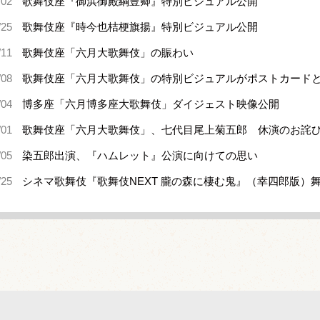
/02
歌舞伎座『御浜御殿綱豊卿』特別ビジュアル公開
/25
歌舞伎座『時今也桔梗旗揚』特別ビジュアル公開
/11
歌舞伎座「六月大歌舞伎」の賑わい
/08
歌舞伎座「六月大歌舞伎」の特別ビジュアルがポストカード
/04
博多座「六月博多座大歌舞伎」ダイジェスト映像公開
/01
歌舞伎座「六月大歌舞伎」、七代目尾上菊五郎 休演のお詫
/05
染五郎出演、『ハムレット』公演に向けての思い
/25
シネマ歌舞伎『歌舞伎NEXT 朧の森に棲む鬼』（幸四郎版）