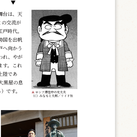
▼
舞台は、天
国との交流が
江戸時代。
勢国を出帆
戸へ向かう
われ、やが
ます。これ
上陸であ
大黒屋の息
ら）です。
▲
ロシア滞在中の光太夫
（C）みなもと太郎／リイド社