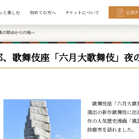
っと楽しむ
初めての方へ
チケットについて
公演チ
夜の部ゆかりの地へ
郎、歌舞伎座「六月大歌舞伎」夜
歌舞伎座「六月大歌舞
演出の新作歌舞伎に出
作の人気歴史漫画「風
鈴鹿市を訪れました。