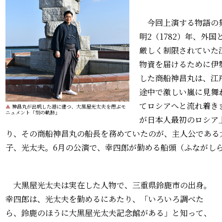
今回上演する物語の
明2（1782）年、外
厳しく制限されていた
物資を届けるために伊
した商船神昌丸は、江
途中で激しい嵐に見舞
てロシアへと流れ着き
▲
神昌丸が出帆した港に建つ、大黒屋光太夫を偲ぶモ
ニュメント「刻の軌跡」
が日本人最初のロシア
り、その商船神昌丸の船長を務めていたのが、主人公である
子、光太夫。6月の公演で、幸四郎が勤める船頭（ふながし
大黒屋光太夫は実在した人物で、三重県鈴鹿市の出身。
幸四郎は、光太夫を勤めるにあたり、「いろいろ調べた
ら、鈴鹿のほうに大黒屋光太夫記念館がある」と知って、