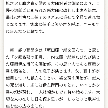
松之丞と鷹之資が勤める太郎冠者の策略により、自
慢の鎌髭ごと剃られた悪太郎は改心し出家を決意、
最後は軽快な三拍子のリズムに乗せて全員で連れ舞
となります。客席に拍手と笑い声を呼ぶ、ユーモア
に富んだひと幕です。
第二部の幕開きは「坂田藤十郎を偲んで」と冠し
た『夕霧名残の正月』。四世藤十郎がたびたび演じ
た藤屋伊左衛門を鴈治郎、その思い人である扇屋夕
霧を扇雀と、二人の息子が演じます。父、藤十郎が
使用していた紙衣をまとい、姿を現す鴈治郎。恋人
の死を知り、悲しむ伊左衛門のもとに、いつしか夕
霧の幻が現れ、二人は懐かしげに舞い始めます。大
切な人の在りし日を偲ぶ思いが、しっとりと歌舞伎
座を包み込みました。