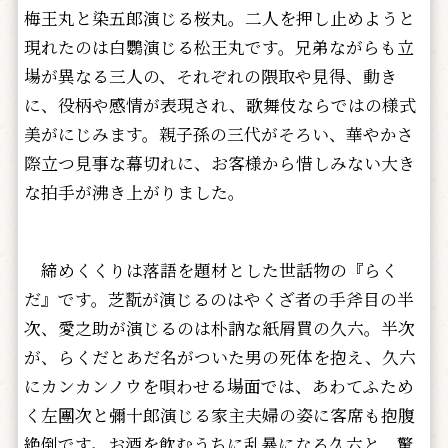
梅王丸と染五郎演じる桜丸。二人を押し止めようと
現れたのは白鸚演じる松王丸です。兄弟ながらも立
場が異なる三人の、それぞれの隈取や見得、動き
に、役柄や感情が表現され、歌舞伎ならではの様式
美がにじみます。親子孫の三代がそろい、華やかさ
際立つ見事な幕切れに、お客様から惜しみない大き
な拍手が沸き上がりました。
締めくくりは落語を題材とした世話物の『らく
だ』です。芝翫が演じるのはやくざ者の手斧目の半
次、愛之助が演じるのは朴訥な紙屑買の久六。半次
が、らくだとあだ名がついた男の死体を抱え、久六
にカンカンノウを唄わせる場面では、あわてふため
く左團次と彌十郎演じる家主夫婦の姿に客席も抱腹
絶倒です。お酒を飲むうちに乱暴になる久六と、驚