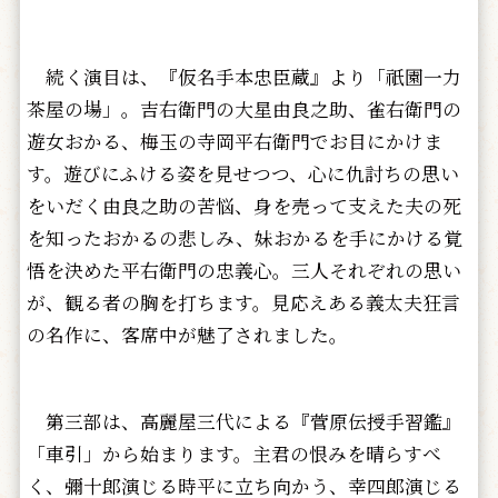
続く演目は、『仮名手本忠臣蔵』より「祇園一力
茶屋の場」。吉右衛門の大星由良之助、雀右衛門の
遊女おかる、梅玉の寺岡平右衛門でお目にかけま
す。遊びにふける姿を見せつつ、心に仇討ちの思い
をいだく由良之助の苦悩、身を売って支えた夫の死
を知ったおかるの悲しみ、妹おかるを手にかける覚
悟を決めた平右衛門の忠義心。三人それぞれの思い
が、観る者の胸を打ちます。見応えある義太夫狂言
の名作に、客席中が魅了されました。
第三部は、高麗屋三代による『菅原伝授手習鑑』
「車引」から始まります。主君の恨みを晴らすべ
く、彌十郎演じる時平に立ち向かう、幸四郎演じる