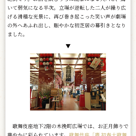
いて弱気になる半次。立場が逆転した二人が繰り広
げる滑稽な光景に、再び巻き起こった笑い声が劇場
の外へあふれ出し、賑やかな初芝居の幕引きとなり
ました。
▼
歌舞伎座地下2階の木挽町広場では、お正月飾りで
華やかに彩られています。
歌舞伎座「壽 初春大歌舞