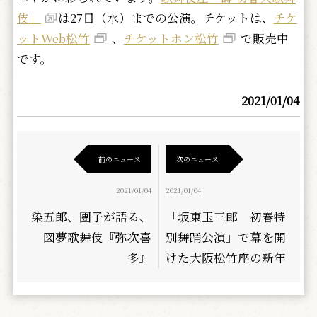
伎」
は27日（水）までの公演。チケットは、
チケ
ットWeb松竹
、
チケットホン松竹
で販売中
です。
2021/01/04
前のニュース
次のニュース
2021/01/04
2021/01/04
染五郎、團子が語る、
「坂東玉三郎 初春特
図夢歌舞伎『弥次喜
別舞踊公演」で幕を開
多』
けた大阪松竹座の新年