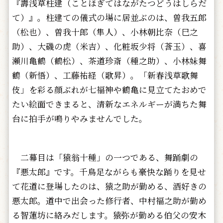
『壽浅草柱建（ことほぎてはながたつどうはしらだ
て）』。柱建ての儀式の場に居並ぶのは、曽我五郎
（松也）、曽我十郎（隼人）、小林朝比奈（巳之
助）、大磯の虎（米吉）、化粧坂少将（莟玉）、喜
瀬川亀鶴（鶴松）、茶道珍斎（種之助）、小林妹舞
鶴（新悟）、工藤祐経（歌昇）。「新春浅草歌舞
伎」を彩る顔ぶれが七福神や鶴亀に見立てたおめで
たい絵面できまると、清新なエネルギーが満ちた舞
台に拍手が鳴りやみませんでした。
二幕目は「猿翁十種」の一つである、舞踊劇の
『悪太郎』です。千鳥足ながらも豪快な踊りを見せ
て花道に登場したのは、猿之助が勤める、酒好きの
悪太郎。道中で出会った修行者、中村福之助が勤め
る智蓮坊に絡みだします。猿弥が勤める伯父の安木