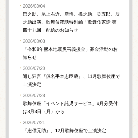
2026/08/04
巳之助、尾上右近、新悟、橋之助、染五郎、辰
之助出演、歌舞伎夜話特別編「歌舞伎家話 第
四十九回」配信のお知らせ
2026/08/03
「令和8年熊本地震災害義援金」募金活動のお
知らせ
2026/07/29
通し狂言『仮名手本忠臣蔵』、11月歌舞伎座で
上演決定
2026/07/28
歌舞伎座「イベント託児サービス」9月分受付
は8月3日（月）から
2026/07/21
『忠僕元助』、12月歌舞伎座で上演決定