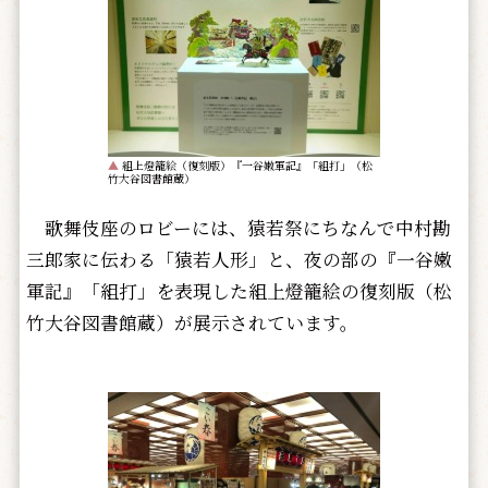
▲
組上燈籠絵（復刻版）『一谷嫩軍記』「組打」（松
竹大谷図書館蔵）
歌舞伎座のロビーには、猿若祭にちなんで中村勘
三郎家に伝わる「猿若人形」と、夜の部の『一谷嫩
軍記』「組打」を表現した組上燈籠絵の復刻版（松
竹大谷図書館蔵）が展示されています。