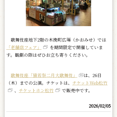
歌舞伎座地下2階の木挽町広場（かおみせ）では
「老舗店フェア」
を期間限定で開催していま
す。観劇の際はぜひお立ち寄りください。
歌舞伎座「猿若祭二月大歌舞伎」
は、26日
（木）までの公演。チケットは、
チケットWeb松竹
、
チケットホン松竹
で販売中です。
2026/02/05