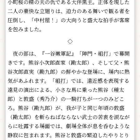
小町桜の精の夫の仇である大伴黒主。正体を現した
二人の豪快な立廻りは、迫力のある舞いで観る者を
圧倒し、「中村屋！」の大向うと盛大な拍手が客席
を包みました。
◇
夜の部は、『一谷嫩軍記』「陣門・組打」で幕開
きです。熊谷小次郎直家（勘太郎）、そして父・熊
谷次郎直実（勘九郎）の鮮やかな登場に、場内に熱
気があふれます。「組打」では、遠近感を表現する
遠見の演出による、小さな馬に乗った熊谷（種太
郎）と敦盛（秀乃介）の一騎打ちが一つのみどこ
ろ。熊谷（勘九郎）が、我が子と同じ年頃の敦盛
（勘太郎）を斬らねばならない武士の苦衷を涙なが
らに吐露する場面では、劇場全体が息を呑むような
静寂に包まれます。熊谷と敦盛の緊迫したやりとり