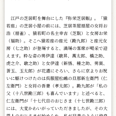
江戸の芝居町を舞台にした『弥栄芝居賑』。「猿
若座」の芝居小屋の前には、芝居茶屋扇屋の女将お
浩（扇雀）、猿若町の名主幸吉（芝翫）と女房お栄
（福助）。そこへ猿若座の座元（勘九郎）と座元女
房（七之助）が登場すると、満場の客席が喝采で迎
えます。粋な姿の男伊達（歌昇、萬太郎、橋之助、
虎之介、歌之助）と女伊達（新悟、種之助、男寅、
莟玉、玉太郎）が花道にそろい、さらに京よりお祝
いに駆けつけたのは呉服屋松嶋の旦那新左衛門（仁
左衛門）と女将の吾妻（孝太郎）。勘九郎が「私の
父（十八世勘三郎）も喜んでいます」と述べると、
仁左衛門が「十七代目のおじさま（十七世勘三郎）
には、大変かわいがっていただきましたが、その大
恩人のおじさまが始められ、私が兄弟のように仲良