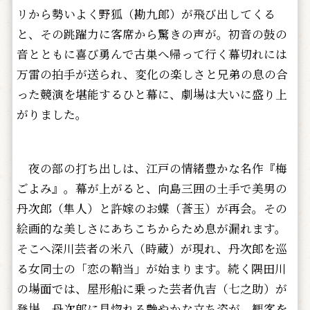
リから勢いよく野狐（勘九郎）が飛び出してくる
と、その跳躍力に客席から驚きの声が。初音の鼓の
音とともに喜び勇んで古巣へ帰って行く幕切れには
万雷の拍手が送られ、変化の楽しさと兄弟の息の合
った競演を堪能するひと幕に、劇場は大いに盛り上
がりました。
夜の部の打ち出しは、江戸の情緒豊かな名作『梅
ごよみ』。幕が上がると、向島三囲の土手で美男の
丹次郎（隼人）と許嫁のお蝶（莟玉）が再会。その
絵画的な美しさにあちこちからため息が漏れます。
そこへ深川芸者の米八（時蔵）が現れ、丹次郎を巡
る女同士の「恋の鞘当」が始まります。続く隅田川
の場面では、屋形船に乗った芸者仇吉（七之助）が
登場。丹次郎に見惚れる艶やかな立ち姿が、観客を