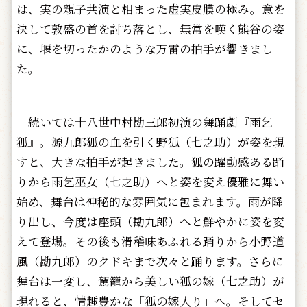
は、実の親子共演と相まった虚実皮膜の極み。意を
決して敦盛の首を討ち落とし、無常を嘆く熊谷の姿
に、堰を切ったかのような万雷の拍手が響きまし
た。
続いては十八世中村勘三郎初演の舞踊劇『雨乞
狐』。源九郎狐の血を引く野狐（七之助）が姿を現
すと、大きな拍手が起きました。狐の躍動感ある踊
りから雨乞巫女（七之助）へと姿を変え優雅に舞い
始め、舞台は神秘的な雰囲気に包まれます。雨が降
り出し、今度は座頭（勘九郎）へと鮮やかに姿を変
えて登場。その後も滑稽味あふれる踊りから小野道
風（勘九郎）のクドキまで次々と踊ります。さらに
舞台は一変し、駕籠から美しい狐の嫁（七之助）が
現れると、情趣豊かな「狐の嫁入り」へ。そしてセ