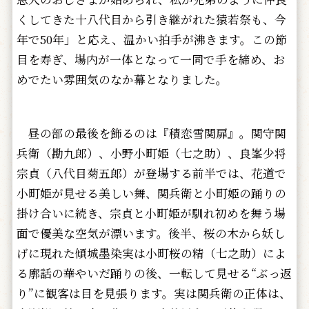
くしてきた十八代目から引き継がれた猿若祭も、今
年で50年」と応え、温かい拍手が沸きます。この節
目を寿ぎ、場内が一体となって一同で手を締め、お
めでたい雰囲気のなか幕となりました。
昼の部の最後を飾るのは『積恋雪関扉』。関守関
兵衛（勘九郎）、小野小町姫（七之助）、良峯少将
宗貞（八代目菊五郎）が登場する前半では、花道で
小町姫が見せる美しい舞、関兵衛と小町姫の踊りの
掛け合いに続き、宗貞と小町姫が馴れ初めを舞う場
面で優美な空気が漂います。後半、桜の木から妖し
げに現れた傾城墨染実は小町桜の精（七之助）によ
る廓話の華やいだ踊りの後、一転して見せる“ぶっ返
り”に観客は目を見張ります。実は関兵衛の正体は、