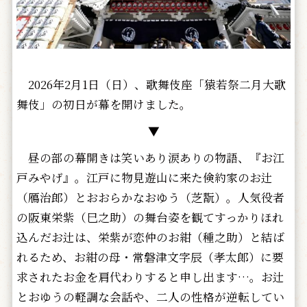
2026年2月1日（日）、歌舞伎座「猿若祭二月大歌
舞伎」の初日が幕を開けました。
▼
昼の部の幕開きは笑いあり涙ありの物語、『お江
戸みやげ』。江戸に物見遊山に来た倹約家のお辻
（鴈治郎）とおおらかなおゆう（芝翫）。人気役者
の阪東栄紫（巳之助）の舞台姿を観てすっかりほれ
込んだお辻は、栄紫が恋仲のお紺（種之助）と結ば
れるため、お紺の母・常磐津文字辰（孝太郎）に要
求されたお金を肩代わりすると申し出ます…。お辻
とおゆうの軽調な会話や、二人の性格が逆転してい