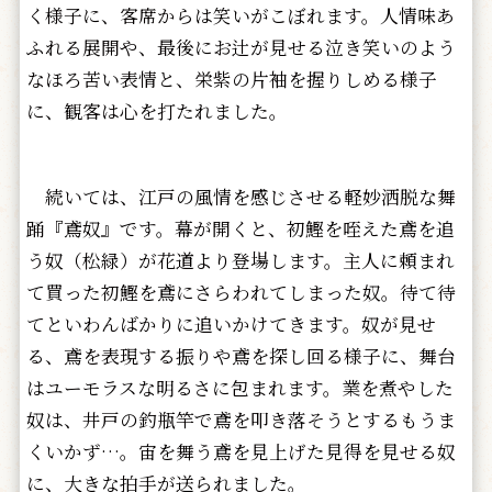
く様子に、客席からは笑いがこぼれます。人情味あ
ふれる展開や、最後にお辻が見せる泣き笑いのよう
なほろ苦い表情と、栄紫の片袖を握りしめる様子
に、観客は心を打たれました。
続いては、江戸の風情を感じさせる軽妙洒脱な舞
踊『鳶奴』です。幕が開くと、初鰹を咥えた鳶を追
う奴（松緑）が花道より登場します。主人に頼まれ
て買った初鰹を鳶にさらわれてしまった奴。待て待
てといわんばかりに追いかけてきます。奴が見せ
る、鳶を表現する振りや鳶を探し回る様子に、舞台
はユーモラスな明るさに包まれます。業を煮やした
奴は、井戸の釣瓶竿で鳶を叩き落そうとするもうま
くいかず…。宙を舞う鳶を見上げた見得を見せる奴
に、大きな拍手が送られました。