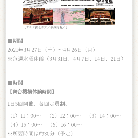
［
オモテ面を拡大
／
裏面を見る
］
■
期間
2021年3月27日（土）～4月26日（月）
※毎週水曜休館（3月31日、4月7日、14日、21日）
■
時間
【舞台機構体験時間】
1日5回開催、各回定員制。
（1）11：00～ （2）12：00～ （3）14：00～
（4）15：00～ （5）16：00～
※所要時間は約30分（予定）