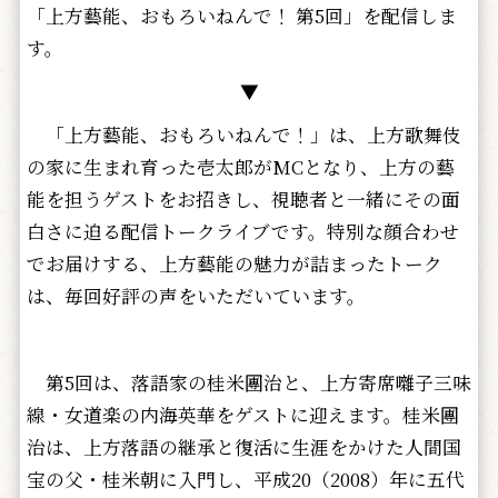
「上方藝能、おもろいねんで！ 第5回」を配信しま
す。
▼
「上方藝能、おもろいねんで！」は、上方歌舞伎
の家に生まれ育った壱太郎がMCとなり、上方の藝
能を担うゲストをお招きし、視聴者と一緒にその面
白さに迫る配信トークライブです。特別な顔合わせ
でお届けする、上方藝能の魅力が詰まったトーク
は、毎回好評の声をいただいています。
第5回は、落語家の桂米團治と、上方寄席囃子三味
線・女道楽の内海英華をゲストに迎えます。桂米團
治は、上方落語の継承と復活に生涯をかけた人間国
宝の父・桂米朝に入門し、平成20（2008）年に五代