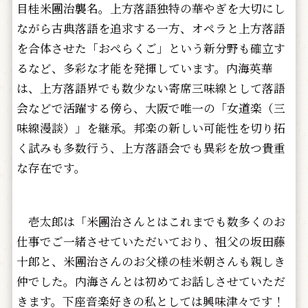
目桂米團治襲名。上方落語独特の華やぎを大切にし
ながら古典落語を追求する一方、オペラと上方落語
を合体させた「おぺらくご」という新分野も確立す
るなど、多彩な才能を発揮しています。内海英華
は、上方落語界でも数少ない寄席三味線として落語
会などで活躍する傍ら、大阪で唯一の「女道楽（三
味線漫談）」を継承。邦楽の新しい可能性を切り拓
く試みも多数行う、上方落語会でも異彩を放つ貴重
な存在です。
壱太郎は「米團治さんとはこれまでも数多くのお
仕事でご一緒させていただいており、祖父の坂田藤
十郎と、米團治さんのお父様の桂米朝さんも親しき
仲でした。内海さんとは初めてお話しさせていただ
きます。下座音楽好きの私としては興味津々です！