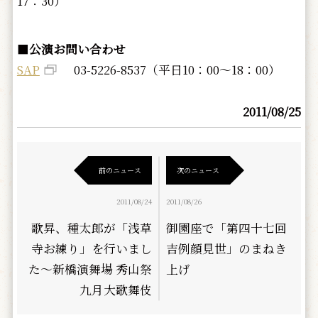
17：30）
■
公演お問い合わせ
SAP
03-5226-8537（平日10：00～18：00）
2011/08/25
前のニュース
次のニュース
2011/08/24
2011/08/26
歌昇、種太郎が「浅草
御園座で「第四十七回
寺お練り」を行いまし
吉例顔見世」のまねき
た～新橋演舞場 秀山祭
上げ
九月大歌舞伎