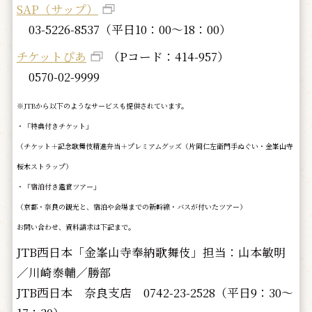
SAP（サップ）
03-5226-8537（平日10：00～18：00）
チケットぴあ
（Pコード：414-957）
0570-02-9999
※JTBから以下のようなサービスも提供されています。
・「特典付きチケット」
（チケット＋記念歌舞伎精進弁当＋プレミアムグッズ（片岡仁左衛門手ぬぐい・金峯山寺
桜木ストラップ）
・「宿泊付き鑑賞ツアー」
（京都・奈良の観光と、宿泊や会場までの新幹線・バスが付いたツアー）
お問い合わせ、資料請求は下記まで。
JTB西日本「金峯山寺奉納歌舞伎」担当：山本敏明
／川崎泰輔／勝部
JTB西日本 奈良支店 0742-23-2528（平日9：30～