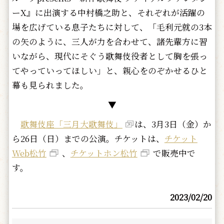
ーX』に出演する中村橋之助と、それぞれが活躍の
場を広げている息子たちに対して、「毛利元就の3本
の矢のように、三人が力を合わせて、諸先輩方に習
いながら、現代にそぐう歌舞伎役者として胸を張っ
てやっていってほしい」と、親心をのぞかせるひと
幕も見られました。
▼
歌舞伎座「三月大歌舞伎」
は、3月3日（金）か
ら26日（日）までの公演。チケットは、
チケット
Web松竹
、
チケットホン松竹
で販売中で
す。
2023/02/20