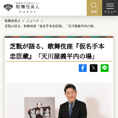
メニュー
検索
歌舞伎美人
ニュース
芝翫が語る、歌舞伎座『仮名手本忠臣蔵』「天川屋義平内の場」
芝翫が語る、歌舞伎座『仮名手本
忠臣蔵』「天川屋義平内の場」