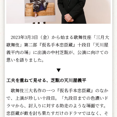
2023年3月3日（金）から始まる歌舞伎座「三月大
歌舞伎」第二部『仮名手本忠臣蔵』十段目「天川屋
義平内の場」に出演の中村芝翫が、公演に向けての
思いを語りました。
▼
工夫を重ねて見せる、芝翫の天川屋義平
歌舞伎三大名作の一つ『仮名手本忠臣蔵』のなか
で、上演が珍しい十段目。「九段目までの色濃いド
ラマから、討入りに対する助走のような場面です。
忠臣蔵が敵を討ち果たすだけのドラマではなく、そ