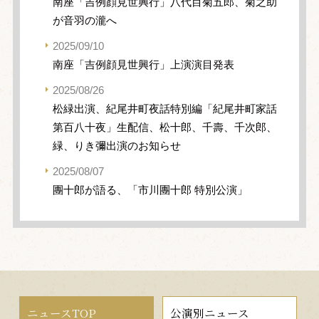
南座「吉例顔見世興行」八代目菊五郎、菊之助
が音羽の瀧へ
2025/09/10
南座「吉例顔見世興行」上演演目発表
2025/08/26
松緑出演、紀尾井町夜話特別編「紀尾井町家話
第百八十夜」生配信、松十郎、千壽、千次郎、
緑、りき彌出演のお知らせ
2025/08/07
團十郎が語る、「市川團十郎 特別公演」
ニュースTOP
公演別ニュース