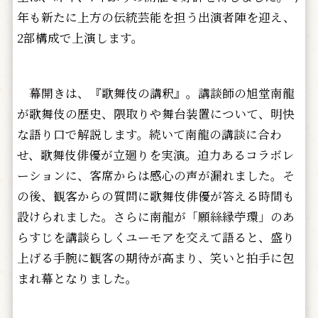
年も新たに上方の伝統芸能を担う出演者陣を迎え、
2部構成で上演します。
幕開きは、『歌舞伎の講釈』。講談師の旭堂南龍
が歌舞伎の歴史、隈取りや舞台装置について、明快
な語り口で解説します。続いて南龍の講談に合わ
せ、歌舞伎俳優が立廻りを実演。迫力あるコラボレ
ーションに、客席からは感心の声が漏れました。そ
の後、観客からの質問に歌舞伎俳優が答える時間も
設けられました。さらに南龍が「願絲縁苧環」のあ
らすじを講談らしくユーモアを交えて語ると、盛り
上げる手腕に観客の期待が高まり、笑いと拍手に包
まれ幕となりました。