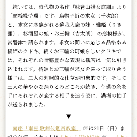
続いては、時代物の名作『妹背山婦女庭訓』より
「願絲縁苧環」です。烏帽子折の求女（千次郎）
と、求女に恋焦がれる蘇我入鹿の妹・橘姫（りき
彌）、杉酒屋の娘・お三輪（吉太朗） の恋模様が、
常磐津で語られます。求女の問いに応じる品格ある
橘姫のクドキ、続くお三輪の町娘らしいクドキで
は、それぞれの情感豊かな表現に観客は一気に引き
込まれます。橘姫とお三輪が求女を巡って取り合う
様子は、
二人の対照的な仕草が印象的です。そして
三人の華やかな踊りとみどころが続き、苧環の糸を
手にそれぞれが恋する相手を追う姿に、満場の拍手
が送られました。
▼
南座「南座 歌舞伎鑑賞教室」
は21日（日）ま