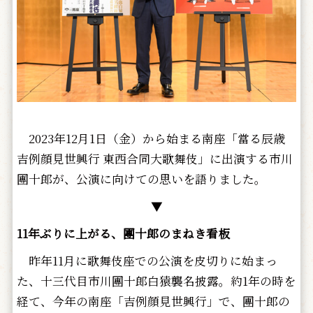
2023年12月1日（金）から始まる南座「當る辰歳
吉例顔見世興行 東西合同大歌舞伎」に出演する市川
團十郎が、公演に向けての思いを語りました。
▼
11年ぶりに上がる、團十郎のまねき看板
昨年11月に歌舞伎座での公演を皮切りに始まっ
た、十三代目市川團十郎白猿襲名披露。約1年の時を
経て、今年の南座「吉例顔見世興行」で、團十郎の