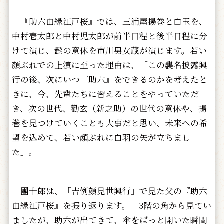
『助六由縁江戸桜』では、三浦屋揚巻と白玉を、
中村壱太郎と中村児太郎が前半日程と後半日程に分
けて演じ、髭の意休を市川男女蔵が演じます。若い
顔ぶれでの上演に至った理由は、「この襲名披露興
行の後、次にいつ『助六』をできるのかを考えたと
きに、今、先輩たちに習えることをやっていただ
き、次の世代、勸玄（新之助）の世代の意休や、揚
巻を見つけていくことも大事だと思い、未来への希
望を込めて、若い顔ぶれに白羽の矢が立ちまし
た」。
團十郎は、「吉例顔見世興行」で見た父の『助六
由縁江戸桜』を振り返ります。「3階の角から見てい
ましたが、助六が出てきて、傘をばっと開いた瞬間