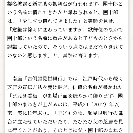
襲名披露と新之助の初舞台が行われます。團十郎と
いう名前に慣れてきたかと尋ねられると、團十郎
は、「少しずつ慣れてきました」と笑顔を見せ、
「意識は徐々に変わっていますが、歌舞伎のなかで
團十郎という名前に重みがあると子どものときから
認識していたので、そういう点ではまだなりきれて
いないと感じます」と、真摯に答えます。
南座「吉例顔見世興行」では、江戸時代から続く
芝居の宣伝方法を受け継ぎ、俳優の名前が書かれた
「まねき看板」が劇場正面を賑やかに飾ります。團
十郎のまねきが上がるのは、平成24（2012）年以
来、実に11年ぶり。「子どもの頃、顔見世興行の舞
台に立たせていただいたり、たびたび父の芝居を見
に行くことがあり、そのときに父・團十郎のまねき