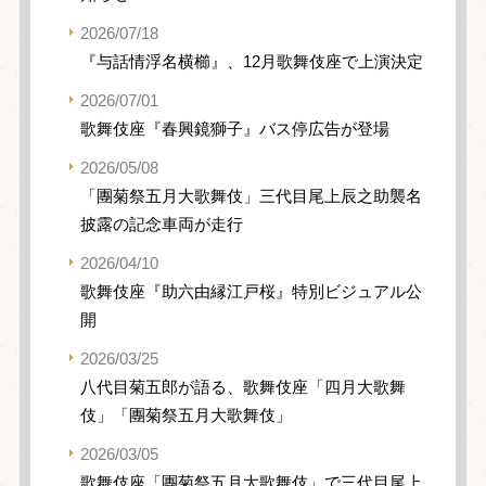
2026/07/18
『与話情浮名横櫛』、12月歌舞伎座で上演決定
2026/07/01
歌舞伎座『春興鏡獅子』バス停広告が登場
2026/05/08
「團菊祭五月大歌舞伎」三代目尾上辰之助襲名
披露の記念車両が走行
2026/04/10
歌舞伎座『助六由縁江戸桜』特別ビジュアル公
開
2026/03/25
八代目菊五郎が語る、歌舞伎座「四月大歌舞
伎」「團菊祭五月大歌舞伎」
2026/03/05
歌舞伎座「團菊祭五月大歌舞伎」で三代目尾上