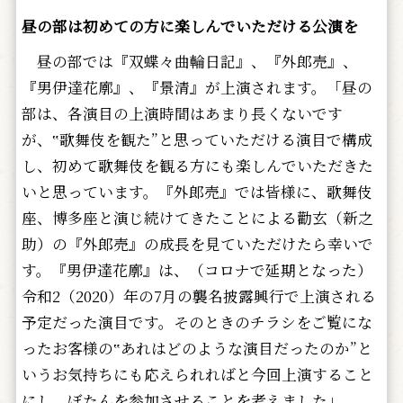
昼の部は初めての方に楽しんでいただける公演を
昼の部では『双蝶々曲輪日記』、『外郎売』、
『男伊達花廓』、『景清』が上演されます。「昼の
部は、各演目の上演時間はあまり長くないです
が、‟歌舞伎を観た”と思っていただける演目で構成
し、初めて歌舞伎を観る方にも楽しんでいただきた
いと思っています。『外郎売』では皆様に、歌舞伎
座、博多座と演じ続けてきたことによる勸玄（新之
助）の『外郎売』の成長を見ていただけたら幸いで
す。『男伊達花廓』は、（コロナで延期となった）
令和2（2020）年の7月の襲名披露興行で上演される
予定だった演目です。そのときのチラシをご覧にな
ったお客様の‟あれはどのような演目だったのか”と
いうお気持ちにも応えられればと今回上演すること
にし、ぼたんを参加させることを考えました」。