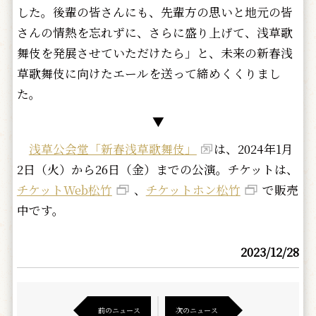
した。後輩の皆さんにも、先輩方の思いと地元の皆
さんの情熱を忘れずに、さらに盛り上げて、浅草歌
舞伎を発展させていただけたら」と、未来の新春浅
草歌舞伎に向けたエールを送って締めくくりまし
た。
▼
浅草公会堂「新春浅草歌舞伎」
は、2024年1月
2日（火）から26日（金）までの公演。チケットは、
チケットWeb松竹
、
チケットホン松竹
で販売
中です。
2023/12/28
前のニュース
次のニュース