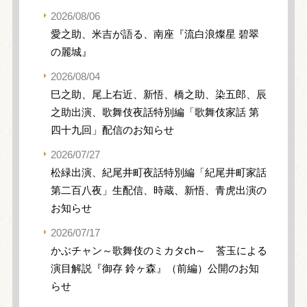
2026/08/06
愛之助、米吉が語る、南座『流白浪燦星 碧翠
の麗城』
2026/08/04
巳之助、尾上右近、新悟、橋之助、染五郎、辰
之助出演、歌舞伎夜話特別編「歌舞伎家話 第
四十九回」配信のお知らせ
2026/07/27
松緑出演、紀尾井町夜話特別編「紀尾井町家話
第二百八夜」生配信、時蔵、新悟、青虎出演の
お知らせ
2026/07/17
かぶチャン～歌舞伎のミカタch～ 莟玉による
演目解説『御存 鈴ヶ森』（前編）公開のお知
らせ