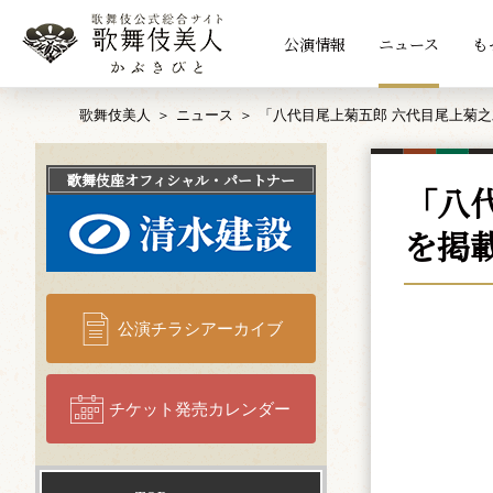
公演情報
ニュース
も
歌舞伎美人
ニュース
「八代目尾上菊五郎 六代目尾上菊
歌舞伎座
オフィシャル・パートナー
「八
を掲
公演チラシアーカイブ
チケット発売カレンダー