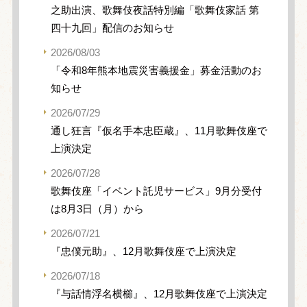
之助出演、歌舞伎夜話特別編「歌舞伎家話 第
四十九回」配信のお知らせ
2026/08/03
「令和8年熊本地震災害義援金」募金活動のお
知らせ
2026/07/29
通し狂言『仮名手本忠臣蔵』、11月歌舞伎座で
上演決定
2026/07/28
歌舞伎座「イベント託児サービス」9月分受付
は8月3日（月）から
2026/07/21
『忠僕元助』、12月歌舞伎座で上演決定
2026/07/18
『与話情浮名横櫛』、12月歌舞伎座で上演決定