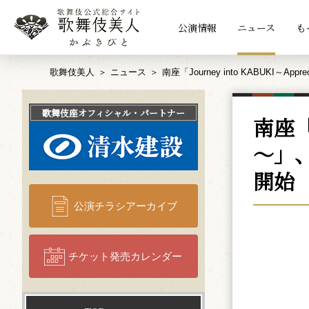
公演情報
ニュース
も
歌舞伎美人
ニュース
南座「Journey into KABUKI～
歌舞伎座
オフィシャル・パートナー
南座「J
～」
開始
公演チラシアーカイブ
チケット発売カレンダー