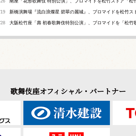
/26
南座「花形歌舞伎 特別公演」、ブロマイドを松竹ストア「松
/19
新橋演舞場『流白浪燦星 碧翠の麗城』、ブロマイドを松竹ス
/28
大阪松竹座「壽 初春歌舞伎特別公演」、ブロマイドを「松竹
歌舞伎座オフィシャル・パートナー