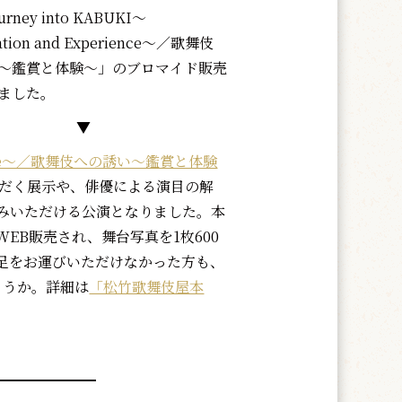
rney into KABUKI～
iation and Experience～／歌舞伎
～鑑賞と体験～」のブロマイド販売
ました。
▼
xperience～／歌舞伎への誘い～鑑賞と体験
だく展示や、俳優による演目の解
みいただける公演となりました。本
EB販売され、舞台写真を1枚600
足をお運びいただけなかった方も、
ょうか。詳細は
「松竹歌舞伎屋本
━━━━━━━