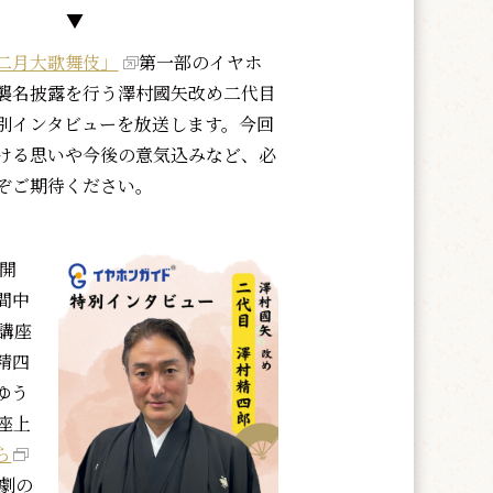
▼
二月大歌舞伎」
第一部のイヤホ
襲名披露を行う澤村國矢改め二代目
別インタビューを放送します。今回
ける思いや今後の意気込みなど、必
ぞご期待ください。
信開
間中
講座
精四
ゆう
伎座上
ら
劇の