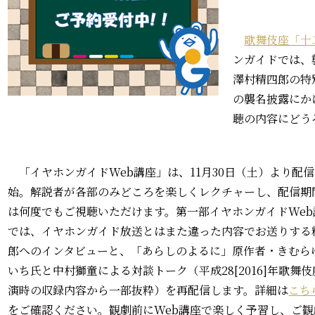
歌舞伎座「十
ンガイドでは、
澤村精四郎の特
の襲名披露にか
聴の内容にどう
「イヤホンガイドWeb講座」は、11月30日（土）より配
始。解説者が各部のみどころを楽しくレクチャーし、配信期
は何度でもご視聴いただけます。第一部イヤホンガイドWeb
では、イヤホンガイド放送とはまた違った内容でお送りする
郎へのインタビューと、「あらしのよるに」原作者・きむら
いち氏と中村獅童による対談トーク（平成28[2016]年歌舞
演時の収録内容から一部抜粋）を再配信します。詳細は
こち
をご確認ください。観劇前にWeb講座で楽しく予習し、ご観