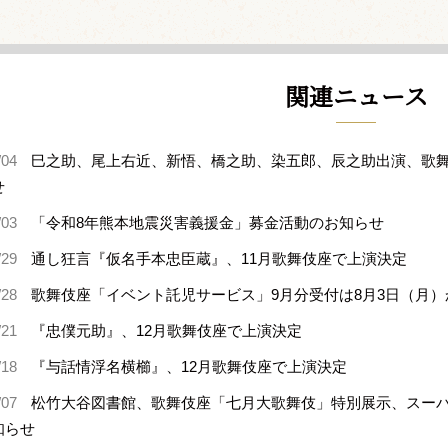
関連ニュース
/04
巳之助、尾上右近、新悟、橋之助、染五郎、辰之助出演、歌舞
せ
/03
「令和8年熊本地震災害義援金」募金活動のお知らせ
/29
通し狂言『仮名手本忠臣蔵』、11月歌舞伎座で上演決定
/28
歌舞伎座「イベント託児サービス」9月分受付は8月3日（月）
/21
『忠僕元助』、12月歌舞伎座で上演決定
/18
『与話情浮名横櫛』、12月歌舞伎座で上演決定
/07
松竹大谷図書館、歌舞伎座「七月大歌舞伎」特別展示、スー
知らせ