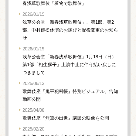
春浅草歌舞伎「着物で歌舞伎」
2026/01/19
浅草公会堂「新春浅草歌舞伎」、第1部、第2
部、中村鶴松休演のお詫びと配役変更のお知ら
せ
2026/01/19
浅草公会堂「新春浅草歌舞伎」1月18日（日）
第1部『相生獅子』上演中止に伴う払い戻しに
つきまして
2025/06/13
歌舞伎座『鬼平犯科帳』特別ビジュアル、告知
動画公開
2025/04/08
歌舞伎座『無筆の出世』講談の映像を公開
2025/02/20