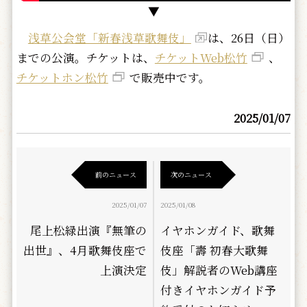
▼
浅草公会堂「新春浅草歌舞伎」
は、26日（日）
までの公演。チケットは、
チケットWeb松竹
、
チケットホン松竹
で販売中です。
2025/01/07
前のニュース
次のニュース
2025/01/07
2025/01/08
尾上松緑出演『無筆の
イヤホンガイド、歌舞
出世』、4月歌舞伎座で
伎座「壽 初春大歌舞
上演決定
伎」解説者のWeb講座
付きイヤホンガイド予