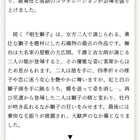
り、歌舞伎と落語のコラボレーションが会場を盛り
上げました。
続く『相生獅子』は、女方二人で演じられる、勇
壮な獅子を題材にした石橋物の最古の作品です。舞
台は大名家の屋敷の大広間。千壽と吉太朗が演じる
二人の姫が登場すると、その優雅な姿に客席からは
ため息がもれます。二人は扇を手に、四季折々の様
子や恋に迷う女心を艶やかに舞いますが、紅と白の
獅子頭を手に踊るうち、蝶を追って姿を消し…。再
び花道から登場した二人は獅子の精と変わり、牡丹
が咲き乱れるなか獅子の狂いをみせます。最後には
豪快な毛振りが披露され、大歓声のなか幕となりま
した。
▼