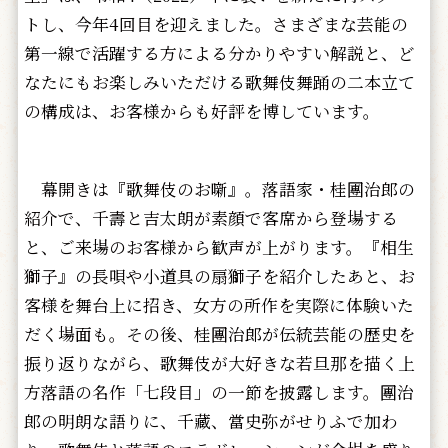
トし、今年4回目を迎えました。さまざまな芸能の
第一線で活躍する方による分かりやすい解説と、ど
なたにもお楽しみいただける歌舞伎舞踊の二本立て
の構成は、お客様からも好評を博しています。
幕開きは『歌舞伎のお噺』。落語家・桂團治郎の
紹介で、千壽と吉太朗が素顔で客席から登場する
と、ご来場のお客様から歓声が上がります。『相生
獅子』の長唄や小道具の扇獅子を紹介したあと、お
客様を舞台上に招き、女方の所作を実際に体験いた
だく場面も。その後、桂團治郎が伝統芸能の歴史を
振り返りながら、歌舞伎が大好きな若旦那を描く上
方落語の名作「七段目」の一節を披露します。團治
郎の明朗な語りに、千藏、當史弥がせりふで加わ