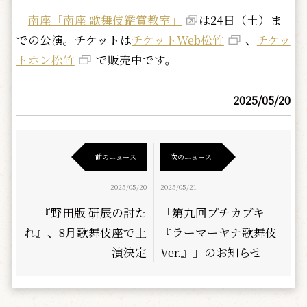
南座「南座 歌舞伎鑑賞教室」
は24日（土）ま
での公演。チケットは
チケットWeb松竹
、
チケッ
トホン松竹
で販売中です。
2025/05/20
前のニュース
次のニュース
2025/05/20
2025/05/21
『野田版 研辰の討た
「第九回プチカブキ
れ』、8月歌舞伎座で上
『ラーマーヤナ歌舞伎
演決定
Ver.』」のお知らせ