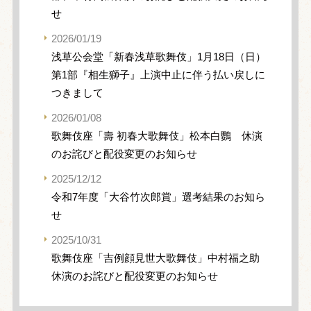
せ
2026/01/19
浅草公会堂「新春浅草歌舞伎」1月18日（日）
第1部『相生獅子』上演中止に伴う払い戻しに
つきまして
2026/01/08
歌舞伎座「壽 初春大歌舞伎」松本白鸚 休演
のお詫びと配役変更のお知らせ
2025/12/12
令和7年度「大谷竹次郎賞」選考結果のお知ら
せ
2025/10/31
歌舞伎座「吉例顔見世大歌舞伎」中村福之助
休演のお詫びと配役変更のお知らせ