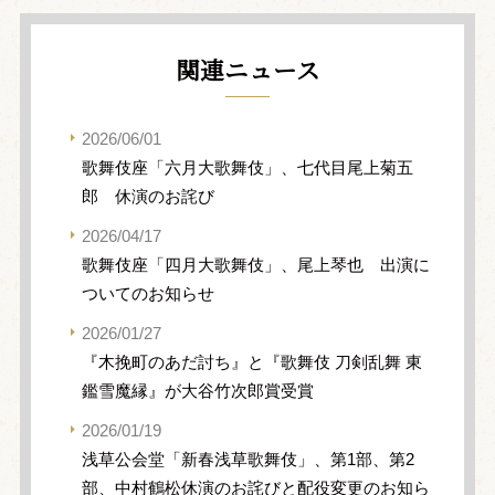
関連ニュース
2026/06/01
歌舞伎座「六月大歌舞伎」、七代目尾上菊五
郎 休演のお詫び
2026/04/17
歌舞伎座「四月大歌舞伎」、尾上琴也 出演に
ついてのお知らせ
2026/01/27
『木挽町のあだ討ち』と『歌舞伎 刀剣乱舞 東
鑑雪魔縁』が大谷竹次郎賞受賞
2026/01/19
浅草公会堂「新春浅草歌舞伎」、第1部、第2
部、中村鶴松休演のお詫びと配役変更のお知ら