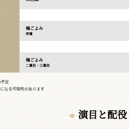
部
梅ごよみ
序幕
梅ごよみ
二幕目・三幕目
の予定
更になる可能性があります
演目と配役