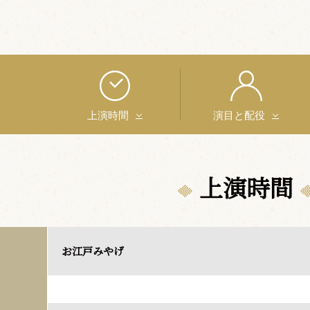
上演時間
演目と配役
上演時間
お江戸みやげ