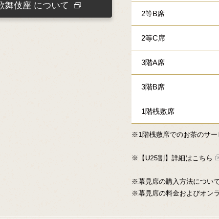
歌舞伎座
について
2等B席
2等C席
3階A席
3階B席
1階桟敷席
※1階桟敷席でのお茶のサー
※【U25割】詳細はこちら
※幕見席の購入方法につい
※幕見席の料金およびオン