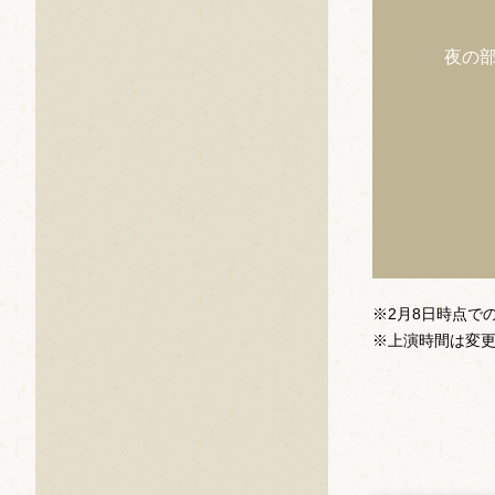
夜の
※2月8日時点で
※上演時間は変