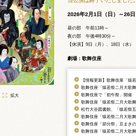
当公演は終了いたしました
2026年2月1日（日）～26
昼の部 午前11時～
夜の部 午後4時30分～
【休演】9日（月）、18日（水）
劇場：歌舞伎座
【情報更新】歌舞伎座「猿
歌舞伎座「猿若祭二月大歌
歌舞伎座で「初午祭」開催
拡大
歌舞伎座「猿若祭二月大歌
松竹大谷図書館、「猿若祭
歌舞伎座「猿若祭二月大歌
歌舞伎座「節分祭」豆まき
歌舞伎座「猿若祭二月大歌