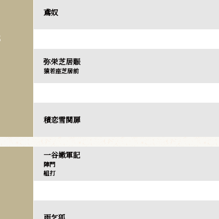
鳶奴
部
弥栄芝居賑
猿若座芝居前
積恋雪関扉
一谷嫩軍記
陣門
組打
雨乞狐