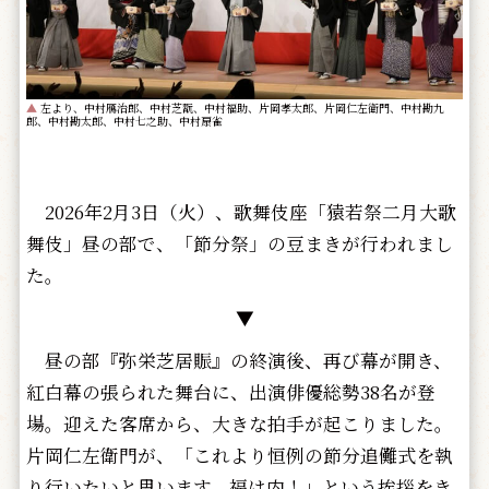
▲
左より、中村鴈治郎、中村芝翫、中村福助、片岡孝太郎、片岡仁左衛門、中村勘九
郎、中村勘太郎、中村七之助、中村扇雀
2026年2月3日（火）、歌舞伎座「猿若祭二月大歌
舞伎」昼の部で、「節分祭」の豆まきが行われまし
た。
▼
昼の部『弥栄芝居賑』の終演後、再び幕が開き、
紅白幕の張られた舞台に、出演俳優総勢38名が登
場。迎えた客席から、大きな拍手が起こりました。
片岡仁左衛門が、「これより恒例の節分追儺式を執
り行いたいと思います。福は内！」という挨拶をき