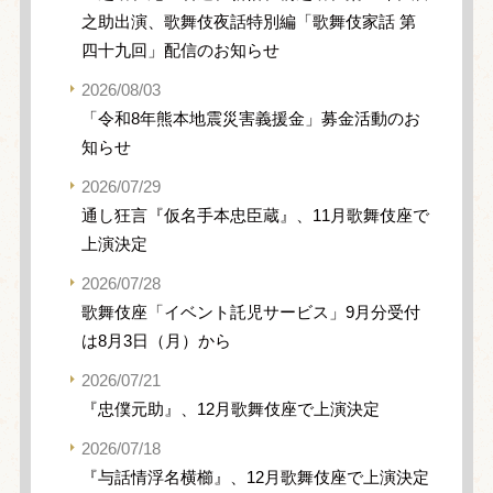
之助出演、歌舞伎夜話特別編「歌舞伎家話 第
四十九回」配信のお知らせ
2026/08/03
「令和8年熊本地震災害義援金」募金活動のお
知らせ
2026/07/29
通し狂言『仮名手本忠臣蔵』、11月歌舞伎座で
上演決定
2026/07/28
歌舞伎座「イベント託児サービス」9月分受付
は8月3日（月）から
2026/07/21
『忠僕元助』、12月歌舞伎座で上演決定
2026/07/18
『与話情浮名横櫛』、12月歌舞伎座で上演決定