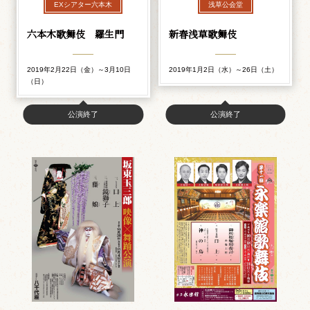
EXシアター六本木
浅草公会堂
六本木歌舞伎 羅生門
新春浅草歌舞伎
2019年2月22日（金）～3月10日
2019年1月2日（水）～26日（土）
（日）
公演終了
公演終了