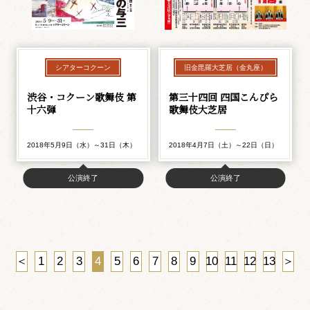
シアターコクーン
旧金毘羅大芝居（金丸座）
渋谷・コクーン歌舞伎 第
第三十四回 四国こんぴら
十六弾
歌舞伎大芝居
2018年5月9日（水）～31日（木）
2018年4月7日（土）～22日（日）
公演終了
公演終了
＜
1
2
3
4
5
6
7
8
9
10
11
12
13
＞