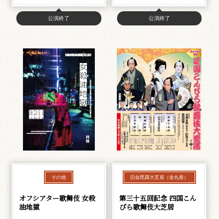
公演終了
公演終了
その他
旧金毘羅大芝居（金丸座）
オフシアター歌舞伎 女殺
第三十五回記念 四国こん
油地獄
ぴら歌舞伎大芝居