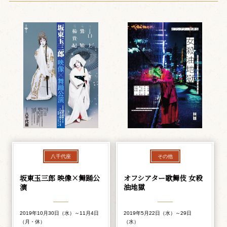
八千代座
その他
坂東玉三郎 映像×舞踊公
オフシアター歌舞伎 女殺
演
油地獄
2019年10月30日（水）～11月4日
2019年5月22日（水）～29日
（月・休）
（水）