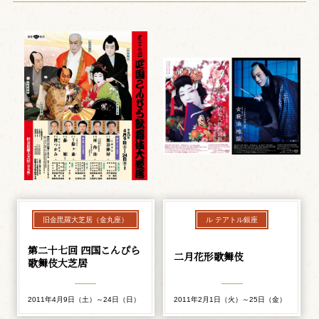
旧金毘羅大芝居（金丸座）
ル テアトル銀座
第二十七回 四国こんぴら
二月花形歌舞伎
歌舞伎大芝居
2011年4月9日（土）～24日（日）
2011年2月1日（火）～25日（金）