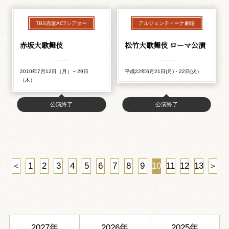
TBS赤坂ACTシアター
アルジェンティーナ劇場
赤坂大歌舞伎
松竹大歌舞伎 ローマ公演
2010年7月12日（月）～29日
平成22年6月21日(月)・22日(火）
（木）
公演終了
公演終了
＜
1
2
3
4
5
6
7
8
9
10
11
12
13
＞
2027年
2026年
2025年