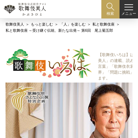
メニュー
検索
歌舞伎美人
もっと楽しむ
「人」を楽しむ
私と歌舞伎座
私と歌舞伎座 ～受け継ぐ伝統、新たな出発～ 第6回 尾上菊五郎
【歌舞伎いろは】は歌
美人」の連載、読み物
言葉」「歌舞伎衣裳、
界」「問題に挑戦」な
ます。