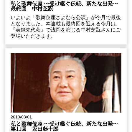
私と歌舞伎座 ～受け継ぐ伝統、新たな出発～
最終回 中村芝翫
いよいよ「歌舞伎座さよなら公演」が今月で最後
となりました。本連載も最終回を迎える今月は、
『実録先代萩』で浅岡を演じる中村芝翫さんにご
登場いただきます。
2010/03/01
私と歌舞伎座 ～受け継ぐ伝統、新たな出発～
第11回 坂田藤十郎