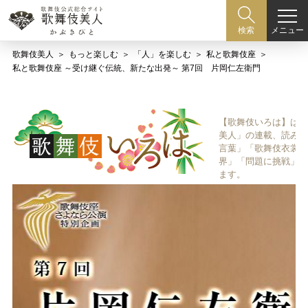
メニュー
検索
歌舞伎美人
もっと楽しむ
「人」を楽しむ
私と歌舞伎座
私と歌舞伎座 ～受け継ぐ伝統、新たな出発～ 第7回 片岡仁左衛門
【歌舞伎いろは】は歌
美人」の連載、読み物
言葉」「歌舞伎衣裳、
界」「問題に挑戦」な
ます。