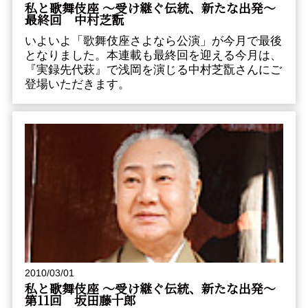
私と歌舞伎座 ～受け継ぐ伝統、新たな出発～
最終回 中村芝翫
いよいよ「歌舞伎座さよなら公演」が今月で最後
となりました。本連載も最終回を迎える今月は、
『実録先代萩』で浅岡を演じる中村芝翫さんにご
登場いただきます。
2010/03/01
私と歌舞伎座 ～受け継ぐ伝統、新たな出発～
第11回 坂田藤十郎