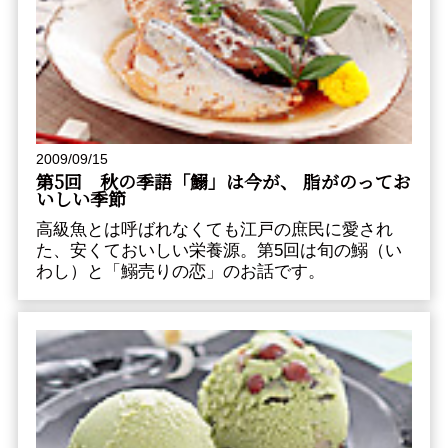
2009/09/15
第5回 秋の季語「鰯」は今が、 脂がのってお
いしい季節
高級魚とは呼ばれなくても江戸の庶民に愛され
た、安くておいしい栄養源。第5回は旬の鰯（い
わし）と「鰯売りの恋」のお話です。