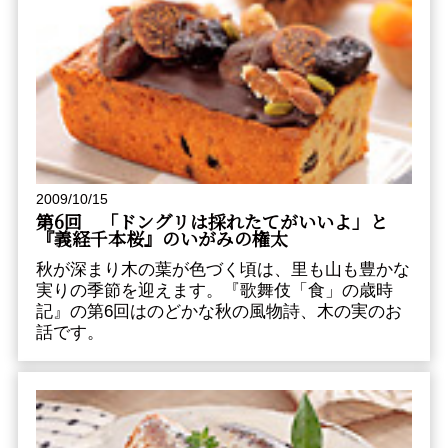
2009/10/15
第6回 「ドングリは採れたてがいいよ」と
『義経千本桜』のいがみの権太
秋が深まり木の葉が色づく頃は、里も山も豊かな
実りの季節を迎えます。『歌舞伎「食」の歳時
記』の第6回はのどかな秋の風物詩、木の実のお
話です。