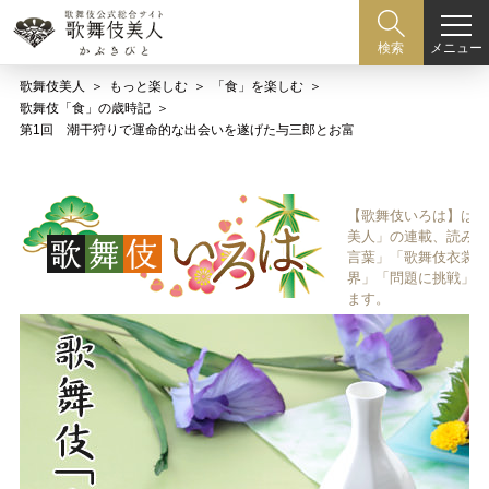
メニュー
検索
歌舞伎美人
もっと楽しむ
「食」を楽しむ
歌舞伎「食」の歳時記
第1回 潮干狩りで運命的な出会いを遂げた与三郎とお富
【歌舞伎いろは】は歌
美人」の連載、読み物
言葉」「歌舞伎衣裳、
界」「問題に挑戦」な
ます。