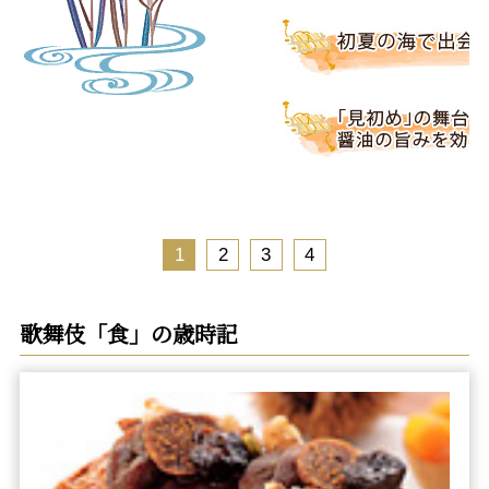
1
2
3
4
歌舞伎「食」の歳時記