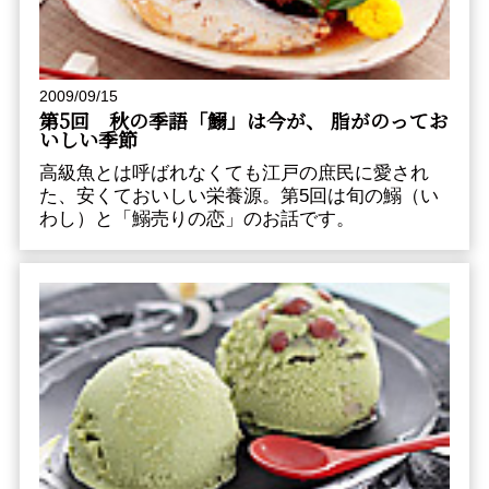
2009/09/15
第5回 秋の季語「鰯」は今が、 脂がのってお
いしい季節
高級魚とは呼ばれなくても江戸の庶民に愛され
た、安くておいしい栄養源。第5回は旬の鰯（い
わし）と「鰯売りの恋」のお話です。