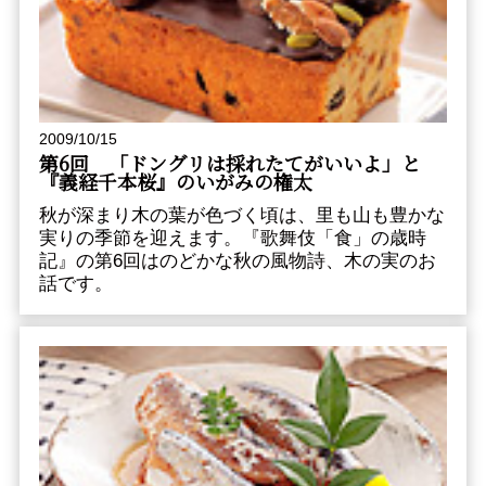
2009/10/15
第6回 「ドングリは採れたてがいいよ」と
『義経千本桜』のいがみの権太
秋が深まり木の葉が色づく頃は、里も山も豊かな
実りの季節を迎えます。『歌舞伎「食」の歳時
記』の第6回はのどかな秋の風物詩、木の実のお
話です。