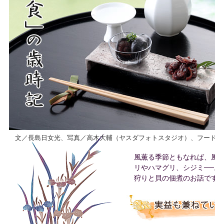
文／長島日女光、写真／高木大輔（ヤスダフォトスタジオ）、フードコ
風薫る季節ともなれば、風光
リやハマグリ、シジミ──。
狩りと貝の佃煮のお話です