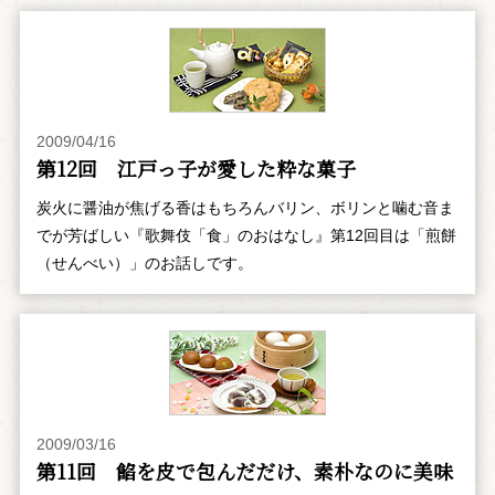
2009/04/16
第12回 江戸っ子が愛した粋な菓子
炭火に醤油が焦げる香はもちろんバリン、ボリンと噛む音ま
でが芳ばしい『歌舞伎「食」のおはなし』第12回目は「煎餅
（せんべい）」のお話しです。
2009/03/16
第11回 餡を皮で包んだだけ、素朴なのに美味