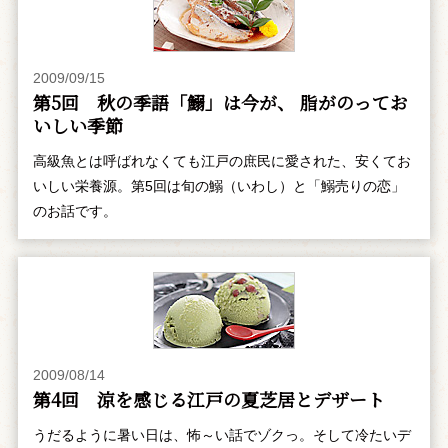
2009/09/15
第5回 秋の季語「鰯」は今が、 脂がのってお
いしい季節
高級魚とは呼ばれなくても江戸の庶民に愛された、安くてお
いしい栄養源。第5回は旬の鰯（いわし）と「鰯売りの恋」
のお話です。
2009/08/14
第4回 涼を感じる江戸の夏芝居とデザート
うだるように暑い日は、怖～い話でゾクっ。そして冷たいデ