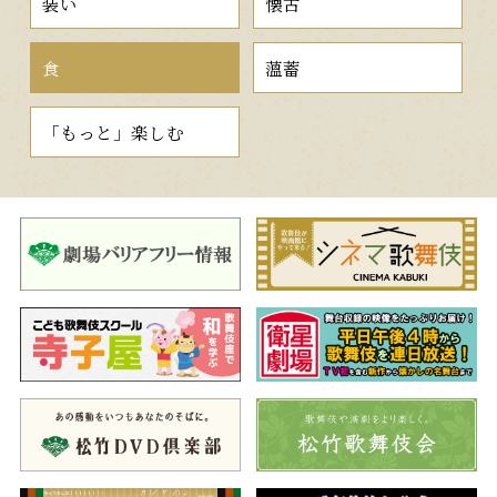
装い
懐古
食
薀蓄
「もっと」楽しむ