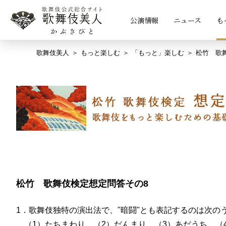
公演情報
ニュース
も
歌舞伎美人
もっと楽しむ
「もっと」楽しむ
松竹 歌
松竹 歌舞伎検定想定問答その8
1．歌舞伎独特の演出法で、"暗闘"とも表記するのは次の
（1）たちまわり （2）だんまり （3）あだうち （