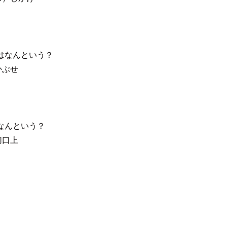
はなんという？
かぶせ
なんという？
切口上