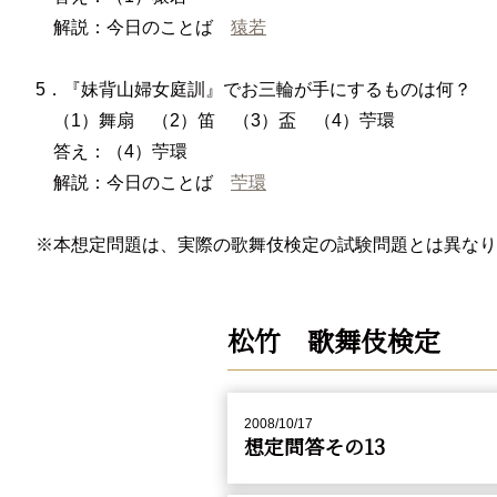
解説：今日のことば
猿若
5．『妹背山婦女庭訓』でお三輪が手にするものは何？
（1）舞扇 （2）笛 （3）盃 （4）苧環
答え：（4）苧環
解説：今日のことば
苧環
※本想定問題は、実際の歌舞伎検定の試験問題とは異なり
松竹 歌舞伎検定
2008/10/17
想定問答その13