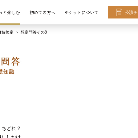
っと楽しむ
初めての方へ
チケットについて
公演チ
舞伎検定
想定問答その8
うちどれ？
4）しかけ