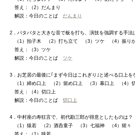
答え：（2）だんまり
解説：今日のことば
だんまり
2．バタバタと大きな音で板を打ち、演技を強調する手法
（1）拍子木 （2）打ち立て （3）ツケ （4）振り
答え：（3）ツケ
解説：今日のことば
ツケ
3．お芝居の最後に｢まず今日はこれぎり｣と述べる口上を
（1）締め口上 （2）留め口上 （3）幕口上 （4）
答え：（4）切口上
解説：今日のことば
切口上
4．中村座の寿狂言で、初代勘三郎が得意としたものは？
（1）猿若 （2）酒呑童子 （3）七福神 （4）猩々
答え：（1）猿若