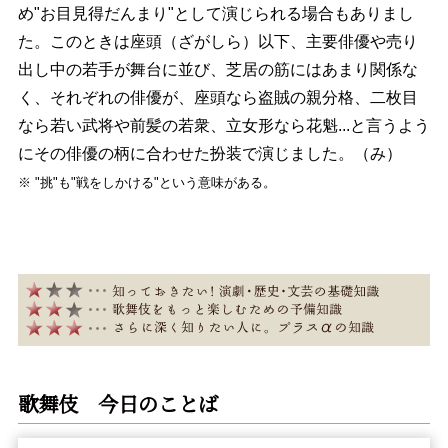
め"お目見得だんまり"として演じられる場合もありまし
た。このときは座頭（ざがしら）以下、主要俳優や売り
出し中の若手が舞台に並び、芝居の筋にはあまり関係な
く、それぞれの俳優が、座頭なら盗賊の親分格、二枚目
なら若い武将や前髪の若衆、立女形なら花魁...と言うよう
にその俳優の柄に合わせた扮装で演じました。（み）
※ "挑"も"戦をしかける"という意味がある。
歌舞伎 今日のことば