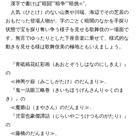
漢字で書けば"暗闘""暗争""暗挑
"。
※
人気（ひとけ）のない山奥や川端、海辺でその芝居の
おもだった登場人物が、字のごとく暗闇のなかを手探り
状態で宝を探り奪い争う様子を見せる歌舞伎の一場面で
す。無言でゆったりとした下座音楽に乗せて、様式的な
動きを見せる様は歌舞伎美の極地ともいえましょう。
『青砥稿花紅彩画（あおとぞうしはなのにしきえ）』
の
≪神輿ケ嶽（みこしがたけ）のだんまり≫、
『鬼一法眼三略巻（きいちほうげんさんりゃくのま
き）』の
≪魔爺山（まやさん）のだんまり≫、
『児雷也豪傑譚話（じらいやごうけつものがたり）』
の
≪藤橋のだんまり≫、