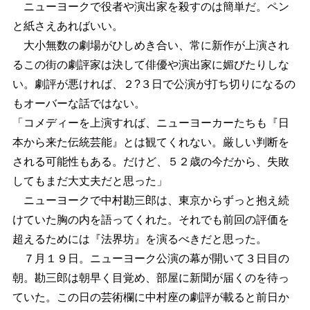
ニューヨークで役者や演出家を殺すのは簡単だ。ペン
と紙さえあればいい。
大小無数の劇場がひしめき合い、常に新作が上演され
るこの街の劇評家は決して俳優や演出家に媚びたりしな
い。劇評が悪ければ、２?３日で公演が打ち切りになるの
もオーバーな話ではない。
「コメディーを上演すれば、ニューヨーカーたちも『日
本から来た伝統芸能』とは観てくれない。厳しい判断を
される可能性もある。だけど、５２歳の今だから、失敗
してもまだ大丈夫だと思った」
ニューヨークで中村勘三郎は、東京からずっと抱え続
けていた胸の内を語ってくれた。それでも前回の評価を
超えるためには『法界坊』を演るべきだと思った。
７月１９日。ニューヨーク公演の幕が開いて３日目の
朝。勘三郎は朝早く目覚め、部屋に新聞が届くのを待っ
ていた。この日の芸術欄に中村座の劇評が載ると前日か