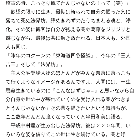
稽古の時、こっそり観てたんじゃないの！って（笑）」
欲望の限りに生き、最期は斬られて自分の掘った穴に
落ちて死ぬ法界坊。諦めきれずのたうちまわる魂と、浄
化。その姿に観客は自分が抱える闇や葛藤をジリジリと
感じながら、最後は共に解き放たれる。日本人も、外国
人も同じ。
「昨年のコクーンの『東海道四谷怪談』、今年の『三人
吉三』そして『法界坊』。
主人公や登場人物のほとんどがみんな奈落に落っこち
て行くようなイメージがあるんですよ。人間には、一生
懸命生きているのに『こんなはずじゃ...』と思いながら自
分自身や世の中が壊れていくのを受け入れる業がつきま
とうんじゃないか」その業を描きたいという気持ちが、
ここ数年どんどん強くなっていくと串田和美は語る。
平成中村座が生み出した法界坊。彼は２２０年間、い
ろいろな姿を借りてこの世に生き続けている。闇と浄