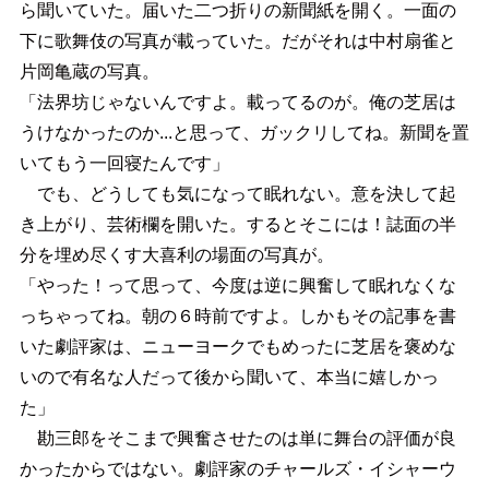
ら聞いていた。届いた二つ折りの新聞紙を開く。一面の
下に歌舞伎の写真が載っていた。だがそれは中村扇雀と
片岡亀蔵の写真。
「法界坊じゃないんですよ。載ってるのが。俺の芝居は
うけなかったのか...と思って、ガックリしてね。新聞を置
いてもう一回寝たんです」
でも、どうしても気になって眠れない。意を決して起
き上がり、芸術欄を開いた。するとそこには！誌面の半
分を埋め尽くす大喜利の場面の写真が。
「やった！って思って、今度は逆に興奮して眠れなくな
っちゃってね。朝の６時前ですよ。しかもその記事を書
いた劇評家は、ニューヨークでもめったに芝居を褒めな
いので有名な人だって後から聞いて、本当に嬉しかっ
た」
勘三郎をそこまで興奮させたのは単に舞台の評価が良
かったからではない。劇評家のチャールズ・イシャーウ