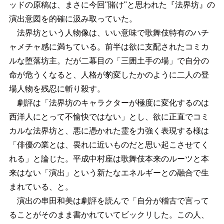
ッドの原稿は、まさに今回"賭け"と思われた『法界坊』の
演出意図を的確に汲み取っていた。
法界坊という人物像は、いい意味で歌舞伎特有のハチ
ャメチャ感に満ちている。前半は欲に支配されたコミカ
ルな堕落坊主。だが二幕目の「三囲土手の場」で自分の
命が危うくなると、人格が豹変したかのように二人の登
場人物を残忍に斬り殺す。
劇評は「法界坊のキャラクターが極度に変化するのは
西洋人にとって不愉快ではない」とし、欲に正直でコミ
カルな法界坊と、悪に憑かれた霊を力強く表現する様は
「俳優の業とは、畏れに近いものだと思い起こさせてく
れる」と論じた。平成中村座は歌舞伎本来のルーツと本
来はない「演出」という新たなエネルギーとの融合で生
まれている、と。
演出の串田和美は劇評を読んで「自分が稽古で言って
ることがそのまま書かれていてビックリした。この人、