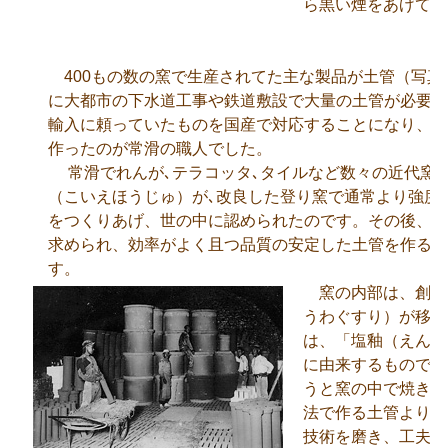
ら黒い煙をあげてい
400もの数の窯で生産されてた主な製品が土管（写真
に大都市の下水道工事や鉄道敷設で大量の土管が必要に
輸入に頼っていたものを国産で対応することになり、日
作ったのが常滑の職人でした。
常滑でれんが､テラコッタ､タイルなど数々の近代窯
（こいえほうじゅ）が､改良した登り窯で通常より強度
をつくりあげ、世の中に認められたのです。その後、大
求められ、効率がよく且つ品質の安定した土管を作るこ
す。
窯の内部は、創建
うわぐすり）が移り
は、「塩釉（えんゆ
に由来するものです
うと窯の中で焼きな
法で作る土管よりも
技術を磨き、工夫を