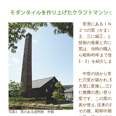
常滑にあるＩＮＡ
２つの窯（かま）が
土、三に細工」と言
技術の発展と共に設
窯は、当時の職人た
ら昭和45年まで使
1・2）を紹介しま
中世の頃から常滑
た穴窯が築かれ､甕
大窯に変換し､江戸
た燃費の悪い登り窯
窯です。この窯の登
炭が使え､従来の共
その後、昭和中期ま
写真1 窯のある資料館 外観