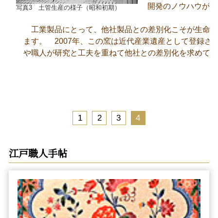
開発のノウハウが至
写真3 土管生産の様子（昭和初期）
工業製品にとって、他社製品との差別化こそが生命線
ます。 2007年、この窯は近代産業遺産として登録さ
や職人が研究と工夫を重ねて他社との差別化を求めて日
1
2
3
4
江戸職人手帖