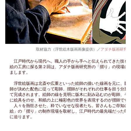
取材協力（浮世絵木版画画像提供）／
アダチ版画研究所
江戸時代から現代へ。職人の手から手へと伝えられてきた技を
絵の工房に探る第２回は、アダチ版画研究所の「摺り」の現場に
まします。
浮世絵版画は北斎や広重といった絵師の描いた線画を元に、版
師が決めた配色に従って彫師、摺師がそれぞれの仕事を担う分業
て完成されます。絵師の線を克明に版木に刻み込むのが彫師、そ
に絵具をのせ、和紙の上に極彩色の世界を表現するのが摺師です
人々を熱狂させた、粋でいなせな役者たち。皆さんもご存知の
絵」の「摺り」の制作現場を取材し、江戸時代の最先端だった印
に迫ります。