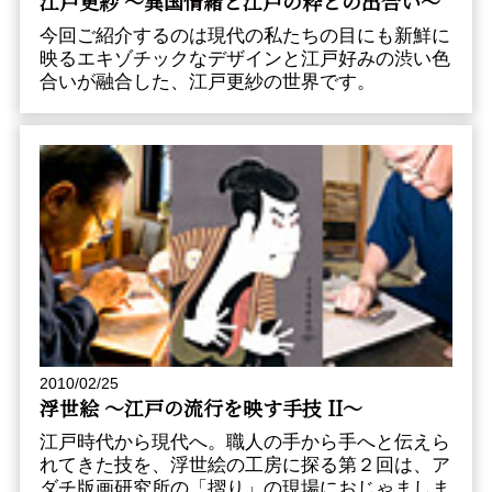
江戸更紗 〜異国情緒と江戸の粋との出合い〜
今回ご紹介するのは現代の私たちの目にも新鮮に
映るエキゾチックなデザインと江戸好みの渋い色
合いが融合した、江戸更紗の世界です。
2010/02/25
浮世絵 〜江戸の流行を映す手技 II〜
江戸時代から現代へ。職人の手から手へと伝えら
れてきた技を、浮世絵の工房に探る第２回は、ア
ダチ版画研究所の「摺り」の現場におじゃましま