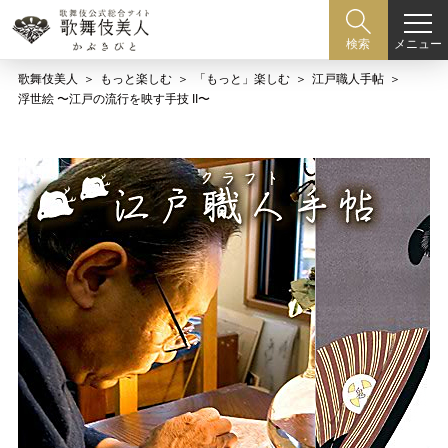
メニュー
検索
歌舞伎美人
もっと楽しむ
「もっと」楽しむ
江戸職人手帖
浮世絵 〜江戸の流行を映す手技 II〜