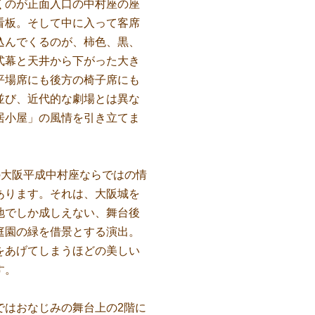
のが正面入口の中村座の座
看板。そして中に入って客席
込んでくるのが、柿色、黒、
式幕と天井から下がった大き
平場席にも後方の椅子席にも
並び、近代的な劇場とは異な
居小屋」の風情を引き立てま
の大阪平成中村座ならではの情
あります。それは、大阪城を
地でしか成しえない、舞台後
庭園の緑を借景とする演出。
をあげてしまうほどの美しい
す。
はおなじみの舞台上の2階に