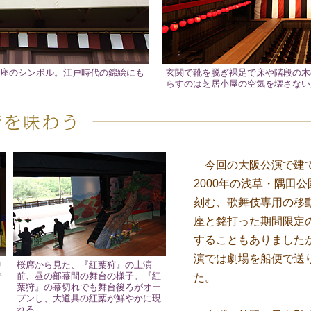
座のシンボル。江戸時代の錦絵にも
玄関で靴を脱ぎ裸足で床や階段の木
らすのは芝居小屋の空気を壊さない
今回の大阪公演で建て
2000年の浅草・隅田
刻む、歌舞伎専用の移
座と銘打った期間限定
することもありましたが
演では劇場を船便で送
中
桜席から見た、『紅葉狩』の上演
で
前、昼の部幕間の舞台の様子。『紅
た。
ト
葉狩』の幕切れでも舞台後ろがオー
プンし、大道具の紅葉が鮮やかに現
れる。