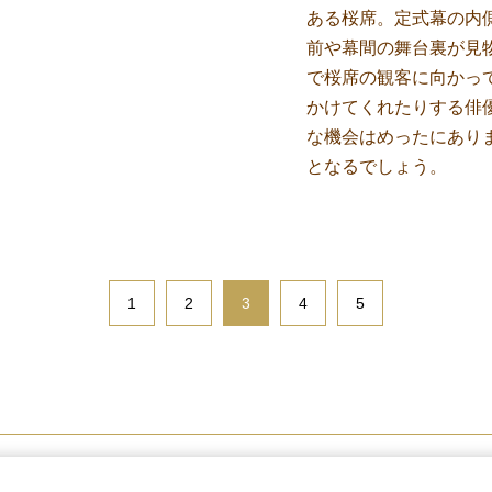
ある桜席。定式幕の内
前や幕間の舞台裏が見
で桜席の観客に向かっ
かけてくれたりする俳
な機会はめったにあり
となるでしょう。
1
2
3
4
5