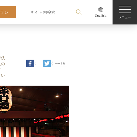
ラシ
メニュー
舞伎
人の
tweetする
世
てい