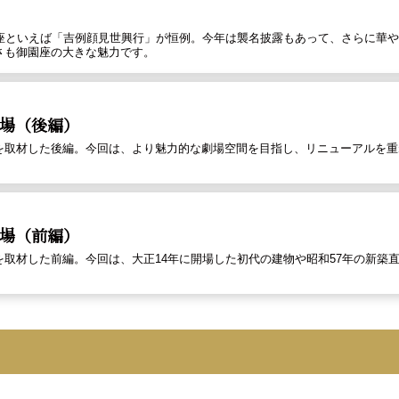
園座といえば「吉例顔見世興行」が恒例。今年は襲名披露もあって、さらに華
さも御園座の大きな魅力です。
場（後編）
を取材した後編。今回は、より魅力的な劇場空間を目指し、リニューアルを重
場（前編）
を取材した前編。今回は、大正14年に開場した初代の建物や昭和57年の新築