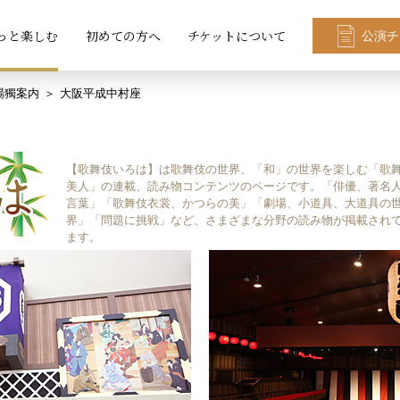
っと楽しむ
初めての方へ
チケットについて
公演チ
場獨案内
大阪平成中村座
【歌舞伎いろは】は歌舞伎の世界、「和」の世界を楽しむ「歌
美人」の連載、読み物コンテンツのページです。「俳優、著名
言葉」「歌舞伎衣裳、かつらの美」「劇場、小道具、大道具の
界」「問題に挑戦」など、さまざまな分野の読み物が掲載され
ます。