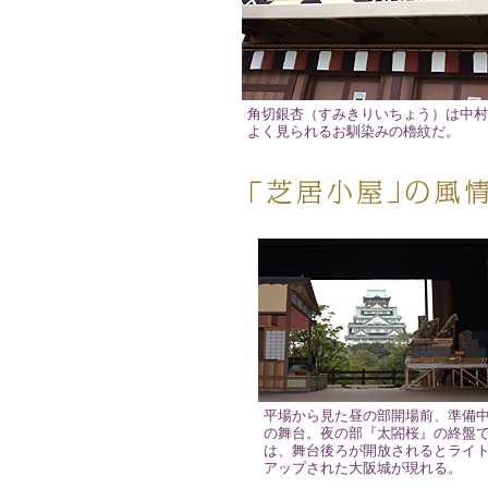
角切銀杏（すみきりいちょう）は中村
よく見られるお馴染みの櫓紋だ。
平場から見た昼の部開場前、準備
の舞台。夜の部『太閤桜』の終盤
は、舞台後ろが開放されるとライ
アップされた大阪城が現れる。