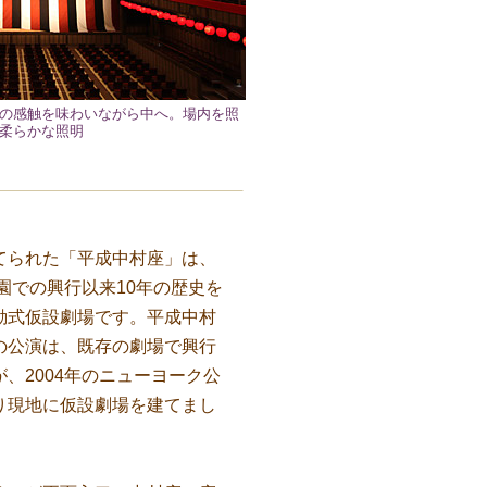
の感触を味わいながら中へ。場内を照
柔らかな照明
られた「平成中村座」は、
公園での興行以来10年の歴史を
動式仮設劇場です。平成中村
の公演は、既存の劇場で興行
、2004年のニューヨーク公
り現地に仮設劇場を建てまし