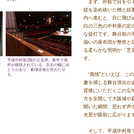
まず、外観で目を引く
紋を染め抜いた櫓と絵
内へ進むと、目に飛び
白の三色の中村座の定
な提灯です。舞台前の
揃いの座布団が整然と
る柔らかな照明が「芝
す。
演
平成中村座2階の立見席。番号で場
だ
所が確保されている。左右の幅にゆ
とりがあり、劇場全体が見わたせ
“風情”といえば、こ
る。
趣を感じる舞台演出が
背後にいただくこの立
方を全開して大阪城や
開いた瞬間、思わず声
光景が眼前に広がりま
そして、平成中村座で