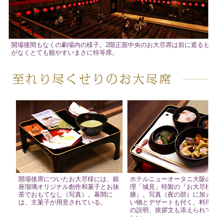
開場後間もなくの劇場内の様子。2階正面中央のお大尽席は前に遮るもの
がなくとても観やすいまさに特等席。
開場後席についたお大尽様には、銀
ホテルニューオータニ大阪の
座瑠璃オリジナル創作和菓子とお抹
理「城見」特製の『お大尽様
茶でおもてなし（写真）。幕間に
膳』。写真（夜の部）に加え
は、主菓子が用意されている。
い物とデザートも付く。料理
の説明、挨拶文も添えられて