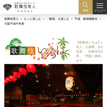
メニュー
検索
歌舞伎美人
もっと楽しむ
「劇場」を楽しむ
平成 劇場獨案内
大阪平成中村座
【歌舞伎いろは】は歌
美人」の連載、読み物
言葉」「歌舞伎衣裳、
界」「問題に挑戦」な
ます。