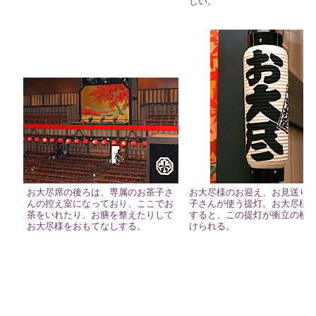
しい。
お大尽席の後ろは、専属のお茶子さ
お大尽様のお迎え、お見送り
んの控え室になっており、ここでお
子さんが使う提灯。お大尽様
茶をいれたり、お膳を整えたりして
すると、この提灯が衝立の横
お大尽様をおもてなしする。
けられる。