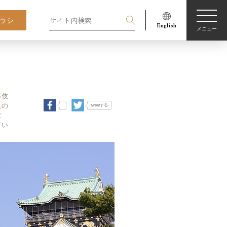
ラシ
メニュー
舞伎
人の
tweetする
世
てい