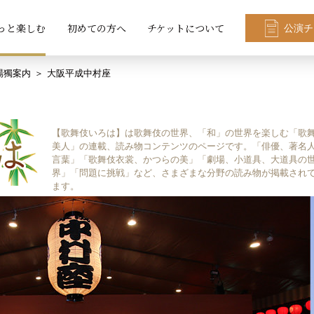
っと楽しむ
初めての方へ
チケットについて
公演チ
場獨案内
大阪平成中村座
【歌舞伎いろは】は歌舞伎の世界、「和」の世界を楽しむ「歌
美人」の連載、読み物コンテンツのページです。「俳優、著名
言葉」「歌舞伎衣裳、かつらの美」「劇場、小道具、大道具の
界」「問題に挑戦」など、さまざまな分野の読み物が掲載され
ます。