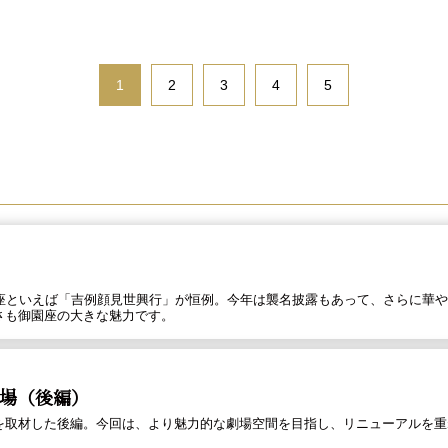
1
2
3
4
5
園座といえば「吉例顔見世興行」が恒例。今年は襲名披露もあって、さらに華
さも御園座の大きな魅力です。
場（後編）
を取材した後編。今回は、より魅力的な劇場空間を目指し、リニューアルを重