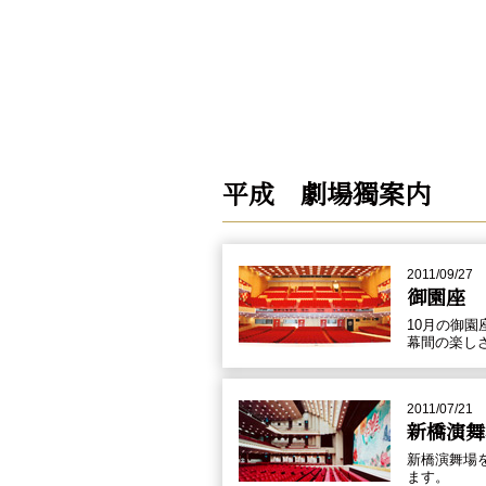
平成 劇場獨案内
2011/09/27
御園座
10月の御
幕間の楽し
2011/07/21
新橋演舞
新橋演舞場
ます。