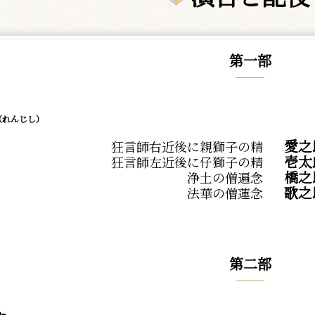
第一部
（れんじし）
愛之
狂言師右近後に親獅子の精
壱太
狂言師左近後に仔獅子の精
橋之
浄土の僧遍念
歌之
法華の僧蓮念
第二部