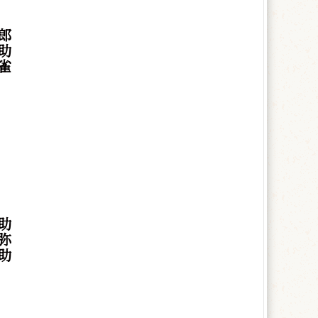
郎
助
雀
助
弥
助