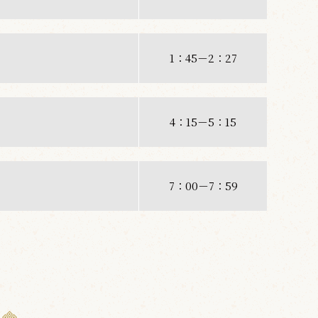
1：45－2：27
4：15－5：15
7：00－7：59