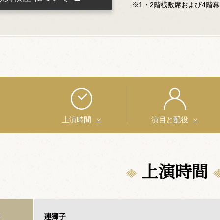
※1・2階桟敷席および4階
上演時間
演目と配役
上演時間
連獅子
部