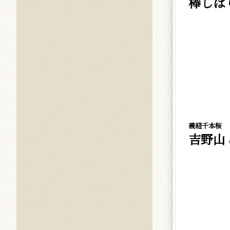
棒しば
義経千本桜
吉野山