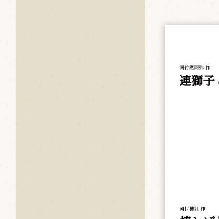
河竹黙阿弥 作
連獅子
岡村柿紅 作