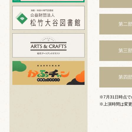
第二
第三
第四
※7月31日時点
※上演時間は変