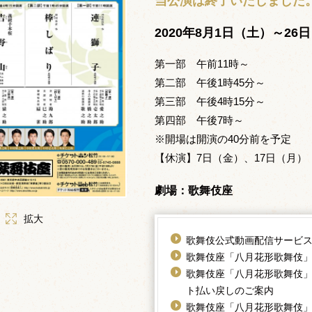
当公演は終了いたしました
2020年8月1日（土）～26
第一部 午前11時～
第二部 午後1時45分～
第三部 午後4時15分～
第四部 午後7時～
※開場は開演の40分前を予定
【休演】7日（金）、17日（月）
劇場：歌舞伎座
拡大
歌舞伎公式動画配信サービ
歌舞伎座「八月花形歌舞伎」
歌舞伎座「八月花形歌舞伎」
ト払い戻しのご案内
歌舞伎座「八月花形歌舞伎」