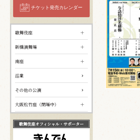
チケット発売カレンダー
歌舞伎座
新橋演舞場
南座
巡業
その他の公演
大阪松竹座（閉場中）
歌舞伎座
オフィシャル・サポーター