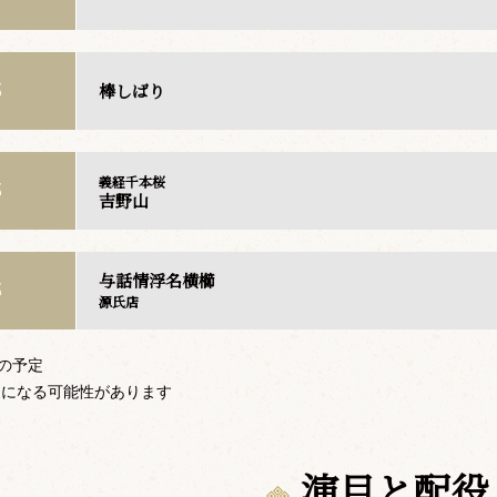
棒しばり
部
義経千本桜
部
吉野山
与話情浮名横櫛
部
源氏店
での予定
更になる可能性があります
演目と配役