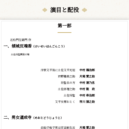
演目と配役
第一部
近松門左衛門 作
一、傾城反魂香
（けいせいはんごんこう）
土佐将監閑居の場
浮世又平後に土佐又平光起
中村 鴈治郎
狩野雅楽之助
片岡 愛之助
将監北の方
中村 扇乃丞
土佐修理之助
中村
翫
政
土佐将監
中村 寿治郎
又平女房おとく
市川 猿之助
二、男女道成寺
（めおとどうじょうじ）
白拍子桜子実は狂言師左近
片岡 愛之助