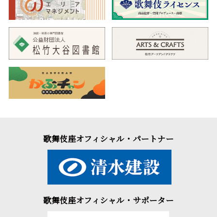
一方、誤って人を殺めた磯之丞と琴浦を匿っている釣舟三婦。
磯之丞を国許へ帰すのに若く美しい徳兵衛の女房お辰を同道させ
ることに難色を示しますが、お辰は鉄弓で自らの顔を傷付けて、
その役を引き受けます。ところが、金に目のくらんだ団七の舅三
河屋義平次は琴浦を連れ去ってしまい、その舅の悪事を知った団
七は…。
盛夏の大坂を舞台に恩人の息子とその恋人のために奔走する
人々の心意気を描いた、義太夫狂言の名作です。
歌舞伎座オフィシャル・パートナー
歌舞伎座オフィシャル・サポーター