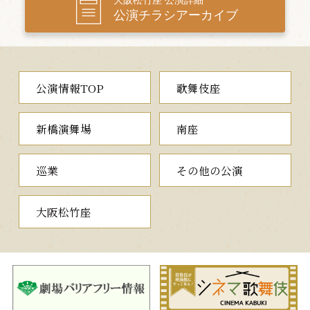
大阪松竹座 公演詳細
男女の踊り比べがみどころで、二人の息のあった魅力あふれる
公演チラシアーカイブ
舞踊をお楽しみください。
第二部
公演情報TOP
歌舞伎座
一、神霊矢口渡
（しんれいやぐちのわたし）
極悪非道の父に立ち向かう娘の恋心
新橋演舞場
南座
六郷川の矢口の渡しで、渡し守の頓兵衛は、足利と新田の争い
で褒美の金欲しさに足利方の手先となり、新田義興の溺死に加担
巡業
その他の公演
した強欲者です。ここへ、義興の弟義峯が恋人である傾城うてな
と訪れ、偶然にも頓兵衛の家に一夜の宿を乞います。頓兵衛の娘
お舟は、気品あふれる義峯にひと目惚れし、義峯に恋心を明かし
大阪松竹座
ます。一方、義峯の素性を知った頓兵衛は、再び金目当てに、そ
の命を狙いますが…。
江戸時代に多分野で活躍した才人、平賀源内が「福内鬼外」の
ペンネームで描いた浄瑠璃の傑作です。
二、博奕十王
（ばくちじゅうおう）