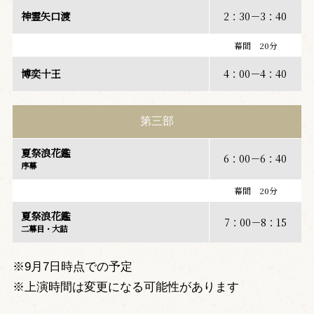
神霊矢口渡
2：30－3：40
幕間 20分
博奕十王
4：00－4：40
第三部
夏祭浪花鑑
6：00－6：40
序幕
幕間 20分
夏祭浪花鑑
7：00－8：15
二幕目・大詰
※9月7日時点での予定
※上演時間は変更になる可能性があります