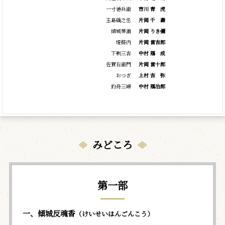
一寸徳兵衛
市川
青
虎
玉島磯之丞
片岡
千
壽
傾城琴浦
片岡 りき彌
堤藤内
片岡 當吉郎
下剃三吉
中村
鴈
成
佐賀右衛門
片岡 當十郎
おつぎ
上村
吉
弥
釣舟三婦
中村 鴈治郎
みどころ
第一部
一、傾城反魂香
（けいせいはんごんこう）