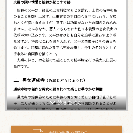
夫婦の深い情愛と絵師が起こす奇跡
絵師の又平は、師匠の土佐将監のもとを訪れ、土佐の名字を名
のることを願い出ます。生来言葉の不自由な又平に代わり、女房
おとくが切に訴えますが、又平には功績がないため聞き入れられ
ません。そんななか、悪人にさらわれた佐々木義賢の息女救出の
依頼が舞い込みます。又平はぜひとも自分を追手に遣わすよう頼
みますが、将監はこれを聞き入れず、又平の弟弟子にその役目を
命じます。悲嘆に暮れた又平は死を決意し、今生の名残りとして
手水鉢に自画像を描くと…。
夫婦の絆と、命を懸けて起こした奇跡が胸を打つ義太夫狂言の
名作です。
二、男女道成寺
（めおとどうじょうじ）
道成寺物の傑作を男女の踊り比べで楽しむ華やかな舞踊
道成寺の鐘供養のために奉納の舞を舞う美しい白拍子花子と桜
子。二人が舞ううちに、桜子が、実は男の狂言師であることがあ
らわになります。花子と、男の姿に戻った左近は、満開の桜のな
か華やかな踊りを披露するうちに、形相がみるみる変わり、鐘の
中に飛び込む花子と左近。実は、二人はかなわぬ恋の恨みから熊
野詣の僧安珍を焼き殺した清姫の亡霊で…。