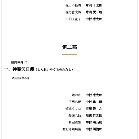
強力不動坊
片岡 千太郎
強力普文坊
片岡 愛三朗
白拍子花子
中村 壱太郎
第二部
福内鬼外 作
一、神霊矢口渡
（しんれいやぐちのわたし）
頓兵衛住家の場
娘お舟
中村 壱太郎
下男六蔵
中村
亀
鶴
傾城うてな
市川
段
之
船頭八助
坂東 竹之助
新田義峯
中村 鴈乃助
渡し守頓兵衛
中村 鴈治郎