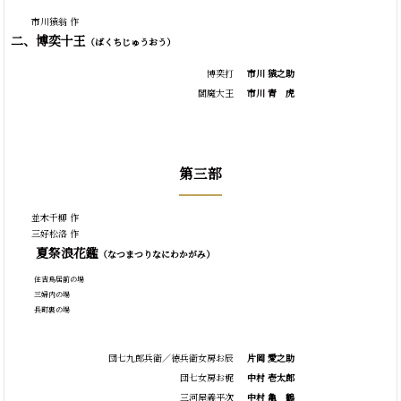
市川猿翁 作
二、博奕十王
（ばくちじゅうおう）
博奕打
市川 猿之助
閻魔大王
市川
青
虎
第三部
並木千柳 作
三好松洛 作
夏祭浪花鑑
（なつまつりなにわかがみ）
住吉鳥居前の場
三婦内の場
長町裏の場
団七九郎兵衛／徳兵衛女房お辰
片岡 愛之助
団七女房お梶
中村 壱太郎
三河屋義平次
中村
亀
鶴