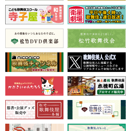
地獄で起こる楽しい舞踊劇
閻魔大王一行は自らこの世とあの世の分岐点である六道の辻へ
出向き、死者を地獄へ引き連れようと待ち構えます。そこへ生前
金品財産を散々に巻き上げてきた博奕打ちが通りかかり捕らえま
すが…。
市川猿翁が自ら筆を執り、昭和45（1970）年9月に自主公演
「春秋会」で初演。平成23（2011）年に猿之助が自身の会で41年
ぶりに復活上演しました。
第三部
夏祭浪花鑑
（なつまつりなにわかがみ）
大坂の風情があふれる義太夫狂言の名作
団七九郎兵衛は喧嘩で怪我を負わせた罪で牢に入れられました
が、浜田家家臣、玉島兵太夫の執り成しで死罪を免れます。団七
は玉島兵太夫の子息磯之丞と恋仲の傾城琴浦の危急を救おうとし
ますが、一寸徳兵衛が立ちはだかります。争ううちに団七の女房
お梶の仲裁によって互いの主筋が同じであるとわかり、団七と徳
兵衛は義兄弟の契りを結びます。