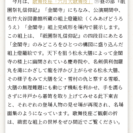
今月は、
歌舞伎座「六月大歌舞伎」
昼の部『祇
園祭礼信仰記』「金閣寺」にちなみ、公演期間中、
松竹大谷図書館所蔵の組上燈籠絵（くみあげどうろ
うえ）「金閣寺」組上完成形を場内で展示します。
この組上は、『祇園祭礼信仰記』の四段目にあたる
「金閣寺」のみどころをひとつの構図に盛り込んだ
組上燈籠絵です。天下を狙う松永大膳によって金閣
寺の楼上に幽閉されている慶寿院や、名剣倶利伽羅
丸を滝にかざして龍を浮かび上がらせる松永大膳、
その様子をみて大膳を父・雪村の仇と察する雪姫、
大膳の無理難題にも動じず機転を利かせ、手を濡ら
さずに井戸から碁笥を取り上げてみせる此下東吉
と、それぞれの登場人物の見せ場が再現され、名場
面集のようになっています。歌舞伎座ご観劇の折
は、緻密な組上の世界をぜひ間近でご覧ください。