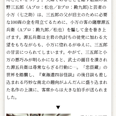
野三五郎（Aプロ：松也／Bプロ：勘九郎)と芸者の
小万（七之助）は、三五郎の父が旧主のために必要
な100両の金を用立てるために、小万の客の薩摩源五
兵衛（Aプロ：勘九郎／松也）を騙して金を巻き上
げます。源五兵衛は主君の仇討ちの徒党に加わる大
望をもちながらも、小万に惚れるがゆえに、三五郎
の甘言につられてしまいます。やがて、三五郎と小
万の悪巧みが明らかになると、武士の面目を潰され
た源五兵衛は尋常ならざる行動に…。「忠臣蔵」の
世界を踏襲し、『東海道四谷怪談』の後日談も差し
込まれる巧妙な南北の趣向がふんだんに盛り込まれ
た名作の上演に、客席からは大きな拍手が送られま
した。
▼