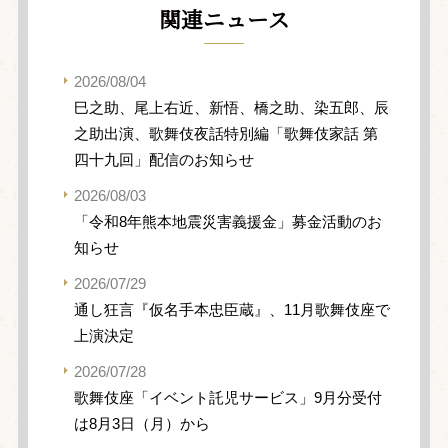
関連ニュース
2026/08/04
巳之助、尾上右近、新悟、橋之助、染五郎、辰
之助出演、歌舞伎夜話特別編「歌舞伎家話 第
四十九回」配信のお知らせ
2026/08/03
「令和8年熊本地震災害義援金」募金活動のお
知らせ
2026/07/29
通し狂言『仮名手本忠臣蔵』、11月歌舞伎座で
上演決定
2026/07/28
歌舞伎座「イベント託児サービス」9月分受付
は8月3日（月）から