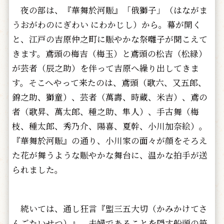
夜の部は、『華舞於河賑』「俄獅子」（はながま
うおがわのにぎわい にわかじし）から。幕が開く
と、江戸の吉原仲之町に賑やかな祭囃子が聞こえて
きます。鳶頭の梅吉（梅玉）と鳶頭の松吉（松緑）
が芸者（辰之助）を伴って吉原へ繰り出してきま
す。そこへやって来たのは、鳶頭（歌六、又五郎、
錦之助、獅童）、芸者（萬壽、時蔵、米吉）、鳶の
者（歌昇、萬太郎、種之助、隼人）、手古舞（梅
枝、種太郎、秀乃介、陽喜、夏幹、小川加奈絵）。
『華舞於河賑』の通り、小川家の面々が顔をそろえ
た花が舞うような賑やかな舞台に、温かな拍手が送
られました。
続いては、通し狂言『盟三五大切（かみかけてさ
んごたいせつ）』。夫婦であることを隠す船頭の笹