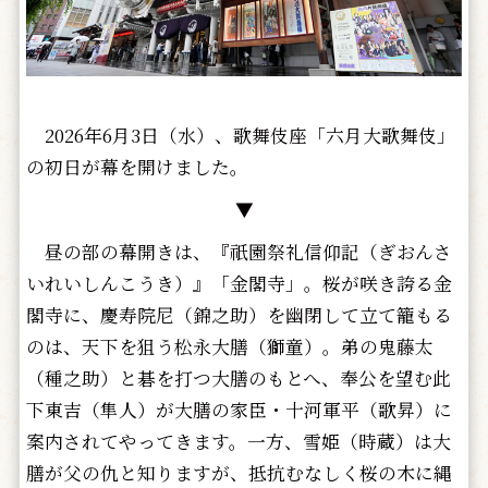
2026年6月3日（水）、歌舞伎座「六月大歌舞伎」
の初日が幕を開けました。
▼
昼の部の幕開きは、『祇園祭礼信仰記（ぎおんさ
いれいしんこうき）』「金閣寺」。桜が咲き誇る金
閣寺に、慶寿院尼（錦之助）を幽閉して立て籠もる
のは、天下を狙う松永大膳（獅童）。弟の鬼藤太
（種之助）と碁を打つ大膳のもとへ、奉公を望む此
下東吉（隼人）が大膳の家臣・十河軍平（歌昇）に
案内されてやってきます。一方、雪姫（時蔵）は大
膳が父の仇と知りますが、抵抗むなしく桜の木に縄