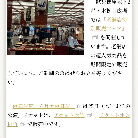
歌舞伎座地下2
階・木挽町広場
では
「老舗店特
別販売フェア」
を開催して
います。老舗店
の超人気商品を
期間限定で販売
しています。ご観劇の際はぜひお立ち寄りくださ
い。
歌舞伎座「六月大歌舞伎」
は25日（木）までの
公演。チケットは、
チケット松竹
、
チケットホン
松竹
で販売中です。