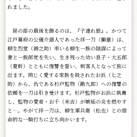
れました。
昼の部の最後を飾るのは、『子連れ狼』。かつて
江戸幕府の公儀介錯人であった拝一刀（獅童）は、
柳生烈堂（錦之助）率いる柳生一族の陰謀によって
妻と一族郎党を失い、生き残った幼い息子・大五郎
（夏幹）とともに復讐を誓い、刺客人となって旅に
出ます。同じく愛する家族を殺されたお浜（七之
助）から、仇である杉戸監物（勘九郎）への復讐の
依頼を一刀は引き受けます。杉戸監物がお浜に執着
し、監物の愛妾・お千（米吉）が嫉妬の炎を燃やす
と…。やがて拝一刀は、柳生軍兵衛（松也）との宿
命的な一騎打ちに立ち向かいます。