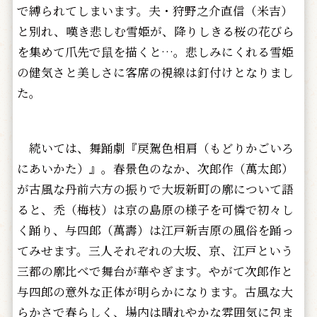
で縛られてしまいます。夫・狩野之介直信（米吉）
と別れ、嘆き悲しむ雪姫が、降りしきる桜の花びら
を集めて爪先で鼠を描くと…。悲しみにくれる雪姫
の健気さと美しさに客席の視線は釘付けとなりまし
た。
続いては、舞踊劇『戻駕色相肩（もどりかごいろ
にあいかた）』。春景色のなか、次郎作（萬太郎）
が古風な丹前六方の振りで大坂新町の廓について語
ると、禿（梅枝）は京の島原の様子を可憐で初々し
く踊り、与四郎（萬壽）は江戸新吉原の風俗を踊っ
てみせます。三人それぞれの大坂、京、江戸という
三都の廓比べで舞台が華やぎます。やがて次郎作と
与四郎の意外な正体が明らかになります。古風な大
らかさで春らしく、場内は晴れやかな雰囲気に包ま